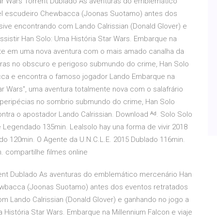
ar Wars Torrent Dublado As aventuras do emblemático
fiel escudeiro Chewbacca (Joonas Suotamo) antes dos
usive encontrando com Lando Calrissian (Donald Glover) e
ssistir Han Solo: Uma História Star Wars. Embarque na
tante em uma nova aventura com o mais amado canalha da
turas no obscuro e perigoso submundo do crime, Han Solo
cca e encontra o famoso jogador Lando Embarque na
ar Wars", uma aventura totalmente nova com o salafrário
 peripécias no sombrio submundo do crime, Han Solo
tra o apostador Lando Calrissian. Download ᴬᵈ. Solo Solo
 Legendado 135min. Lealsolo hay una forma de vivir 2018
do 120min. O Agente da U.N.C.L.E. 2015 Dublado 116min.
. compartilhe filmes online
rrent Dublado As aventuras do emblemático mercenário Han
hewbacca (Joonas Suotamo) antes dos eventos retratados
om Lando Calrissian (Donald Glover) e ganhando no jogo a
a História Star Wars. Embarque na Millennium Falcon e viaje