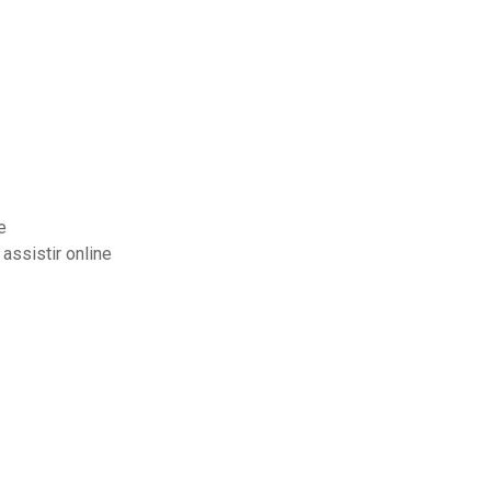
e
assistir online