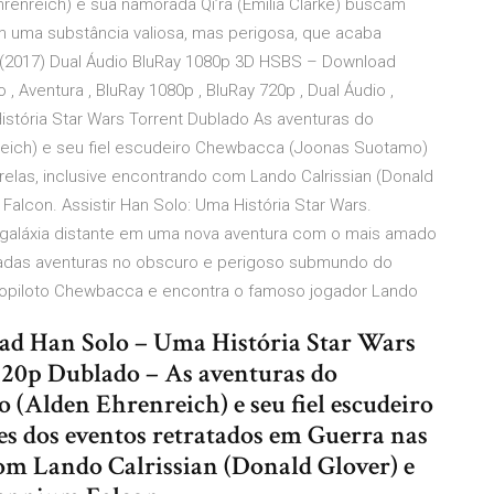
Ehrenreich) e sua namorada Qi’ra (Emilia Clarke) buscam
 uma substância valiosa, mas perigosa, que acaba
 (2017) Dual Áudio BluRay 1080p 3D HSBS – Download
o , Aventura , BluRay 1080p , BluRay 720p , Dual Áudio ,
stória Star Wars Torrent Dublado As aventuras do
eich) e seu fiel escudeiro Chewbacca (Joonas Suotamo)
elas, inclusive encontrando com Lando Calrissian (Donald
Falcon. Assistir Han Solo: Uma História Star Wars.
a galáxia distante em uma nova aventura com o mais amado
usadas aventuras no obscuro e perigoso submundo do
copiloto Chewbacca e encontra o famoso jogador Lando
ad Han Solo – Uma História Star Wars
720p Dublado – As aventuras do
(Alden Ehrenreich) e seu fiel escudeiro
s dos eventos retratados em Guerra nas
com Lando Calrissian (Donald Glover) e