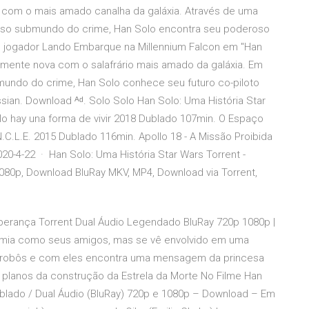
 com o mais amado canalha da galáxia. Através de uma
goso submundo do crime, Han Solo encontra seu poderoso
 jogador Lando Embarque na Millennium Falcon em "Han
almente nova com o salafrário mais amado da galáxia. Em
mundo do crime, Han Solo conhece seu futuro co-piloto
ian. Download ᴬᵈ. Solo Solo Han Solo: Uma História Star
o hay una forma de vivir 2018 Dublado 107min. O Espaço
C.L.E. 2015 Dublado 116min. Apollo 18 - A Missão Proibida
20-4-22 · Han Solo: Uma História Star Wars Torrent -
080p, Download BluRay MKV, MP4, Download via Torrent,
sperança Torrent Dual Áudio Legendado BluRay 720p 1080p |
demia como seus amigos, mas se vê envolvido em uma
is robôs e com eles encontra uma mensagem da princesa
 planos da construção da Estrela da Morte No Filme Han
ublado / Dual Áudio (BluRay) 720p e 1080p – Download – Em