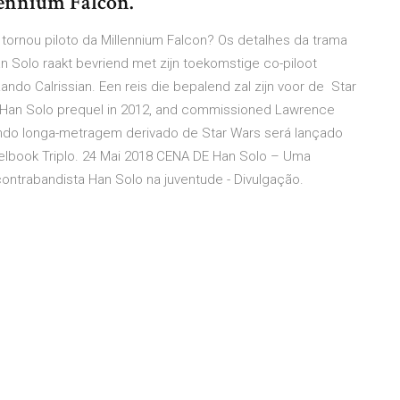
lennium Falcon.
tornou piloto da Millennium Falcon? Os detalhes da trama
n Solo raakt bevriend met zijn toekomstige co-piloot
do Calrissian. Een reis die bepalend zal zijn voor de Star
Han Solo prequel in 2012, and commissioned Lawrence
undo longa-metragem derivado de Star Wars será lançado
teelbook Triplo. 24 Mai 2018 CENA DE Han Solo – Uma
 contrabandista Han Solo na juventude - Divulgação.