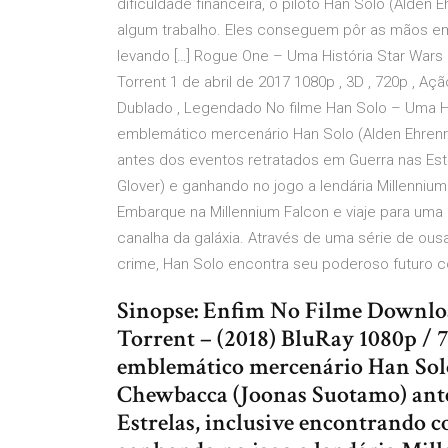
dificuldade financeira, o piloto Han Solo (Alden 
algum trabalho. Eles conseguem pôr as mãos em
levando […] Rogue One – Uma História Star Wars
Torrent 1 de abril de 2017 1080p , 3D , 720p , Açã
Dublado , Legendado No filme Han Solo – Uma Hi
emblemático mercenário Han Solo (Alden Ehrenr
antes dos eventos retratados em Guerra nas Estr
Glover) e ganhando no jogo a lendária Millennium 
Embarque na Millennium Falcon e viaje para um
canalha da galáxia. Através de uma série de o
crime, Han Solo encontra seu poderoso futuro 
Sinopse: Enfim No Filme Downlo
Torrent – (2018) BluRay 1080p / 
emblemático mercenário Han Solo 
Chewbacca (Joonas Suotamo) ante
Estrelas, inclusive encontrando 