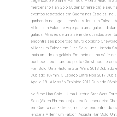
Legendado No filme Han Solo – Uma História St
mercenário Han Solo (Alden Ehrenreich) e seu 
eventos retratados em Guerra nas Estrelas, incl
ganhando no jogo a lendária Millennium Falcon. A
Millennium Falcon e viaje para uma galáxia dis
galáxia. Através de uma série de ousadas aven
encontra seu poderoso futuro copiloto Chewba
Millennium Falcon em "Han Solo: Uma História St
mais amado da galáxia. Em meio a uma série de
conhece seu futuro co-piloto Chewbacca e encon
Han Solo: Uma História Star Wars 2018 Dublado e
Dublado 107min. O Espaço Entre Nós 2017 Dubla
Apollo 18 - A Missão Proibida 2011 Dublado 86min
No filme Han Solo – Uma História Star Wars To
Solo (Alden Ehrenreich) e seu fiel escudeiro C
em Guerra nas Estrelas, inclusive encontrando c
lendária Millennium Falcon. Assistir Han Solo: Um