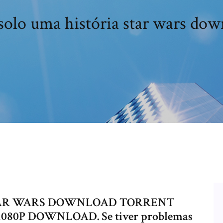
solo uma história star wars dow
TAR WARS DOWNLOAD TORRENT
0P DOWNLOAD. Se tiver problemas