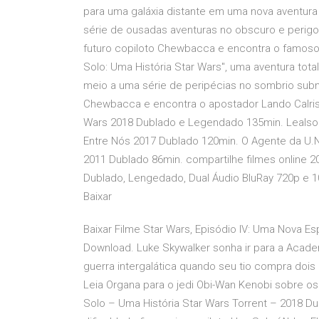
para uma galáxia distante em uma nova aventura
série de ousadas aventuras no obscuro e peri
futuro copiloto Chewbacca e encontra o famoso
Solo: Uma História Star Wars", uma aventura tot
meio a uma série de peripécias no sombrio sub
Chewbacca e encontra o apostador Lando Calriss
Wars 2018 Dublado e Legendado 135min. Lealsol
Entre Nós 2017 Dublado 120min. O Agente da U.N.
2011 Dublado 86min. compartilhe filmes online 20
Dublado, Lengedado, Dual Áudio BluRay 720p e 1
Baixar
Baixar Filme Star Wars, Episódio IV: Uma Nova E
Download. Luke Skywalker sonha ir para a Aca
guerra intergalática quando seu tio compra do
Leia Organa para o jedi Obi-Wan Kenobi sobre os
Solo – Uma História Star Wars Torrent – 2018 D