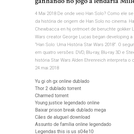
ganhando no jogo a lendária Mil
4 Mai 2018 De onde veio Han Solo? Como ele se 
da história de origem de Han Solo no cinema. Ha
Chewbacca en hij ontmoet de beruchte gokker Lan
Wars creator George Lucas began developing a 
"Han Solo: Uma História Star Wars 2018". O seg
em quatro versões: DVD, Blu-ray, Blu-ray 3D e S
história Star Wars Alden Ehrenreich interpreta o
24.mai.2018
Yu gi oh gx online dublado
Thor 2 dublado torrent
Charmed torrent
Young justice legendado online
Baixar prison break dublado mega
Cães de aluguel download
Assunto de família online legendado
Legendas this is us s04e10