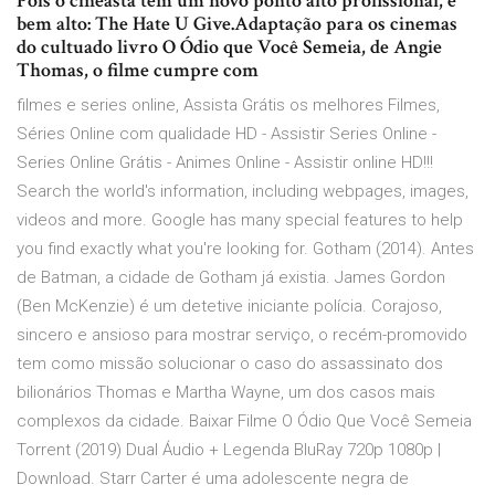
Pois o cineasta tem um novo ponto alto profissional, e
bem alto: The Hate U Give.Adaptação para os cinemas
do cultuado livro O Ódio que Você Semeia, de Angie
Thomas, o filme cumpre com
filmes e series online, Assista Grátis os melhores Filmes,
Séries Online com qualidade HD - Assistir Series Online -
Series Online Grátis - Animes Online - Assistir online HD!!!
Search the world's information, including webpages, images,
videos and more. Google has many special features to help
you find exactly what you're looking for. Gotham (2014). Antes
de Batman, a cidade de Gotham já existia. James Gordon
(Ben McKenzie) é um detetive iniciante polícia. Corajoso,
sincero e ansioso para mostrar serviço, o recém-promovido
tem como missão solucionar o caso do assassinato dos
bilionários Thomas e Martha Wayne, um dos casos mais
complexos da cidade. Baixar Filme O Ódio Que Você Semeia
Torrent (2019) Dual Áudio + Legenda BluRay 720p 1080p |
Download. Starr Carter é uma adolescente negra de