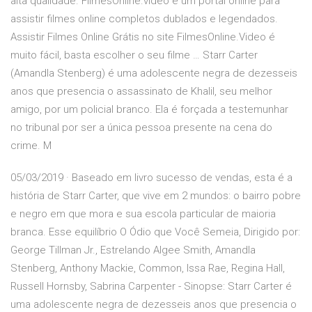
alta qualidade. FilmesOnline.video é um portal online para
assistir filmes online completos dublados e legendados.
Assistir Filmes Online Grátis no site FilmesOnline.Video é
muito fácil, basta escolher o seu filme … Starr Carter
(Amandla Stenberg) é uma adolescente negra de dezesseis
anos que presencia o assassinato de Khalil, seu melhor
amigo, por um policial branco. Ela é forçada a testemunhar
no tribunal por ser a única pessoa presente na cena do
crime. M
05/03/2019 · Baseado em livro sucesso de vendas, esta é a
história de Starr Carter, que vive em 2 mundos: o bairro pobre
e negro em que mora e sua escola particular de maioria
branca. Esse equilíbrio O Ódio que Você Semeia, Dirigido por:
George Tillman Jr., Estrelando Algee Smith, Amandla
Stenberg, Anthony Mackie, Common, Issa Rae, Regina Hall,
Russell Hornsby, Sabrina Carpenter - Sinopse: Starr Carter é
uma adolescente negra de dezesseis anos que presencia o