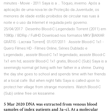
minutes - Movie - 2011 Saya is a … Tóquio, inverno. Após a
aplicação de uma nova lei de Proteção da Juventude, os
menores de idade estão proibidos de circular nas ruas à
noite e o uso da Internet é regulada pelo governo.
25/04/2017 · Desenho Blood-C Legendado Torrent (2011) em
1080p / BDRip / FullHD Download nos formatos MKV [BAIXAR
GRÁTIS - Lacraia Torrent]. 01/07/2011 · Assistir Blood-C 1x1 -
Quero Filmes HD - Filmes Online, Séries Dublado e
Legendado , assistir Blood-C 1x1 legendado, assistir Blood-C
1x1 em hd, assistir Blood-C 1x1 gratis, Blood-C (Sub) Saya is a
seemingly normal girl living with her father in a shrine. During
the day she goes to school and spends time with her friends
at a local cafe. But when night falls Saya is called upon to
protect her village from strange monsters. Watch Blood-C
(Sub) online free on kissanime.
5 Mar 2020 DNA was extracted from venous blood
samples of index patients and 3a–c). At a molecular