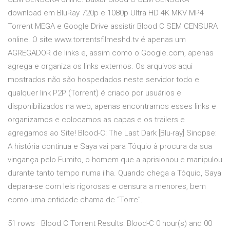
download em BluRay 720p e 1080p Ultra HD 4K MKV MP4
Torrent MEGA e Google Drive assistir Blood C SEM CENSURA
online. O site www.torrentsfilmeshd.tv é apenas um
AGREGADOR de links e, assim como o Google.com, apenas
agrega e organiza os links externos. Os arquivos aqui
mostrados não são hospedados neste servidor todo e
qualquer link P2P (Torrent) é criado por usuários e
disponibilizados na web, apenas encontramos esses links e
organizamos e colocamos as capas e os trailers e
agregamos ao Site! Blood-C: The Last Dark [Blu-ray] Sinopse:
A história continua e Saya vai para Tóquio à procura da sua
vingança pelo Fumito, o homem que a aprisionou e manipulou
durante tanto tempo numa ilha. Quando chega a Tóquio, Saya
depara-se com leis rigorosas e censura a menores, bem
como uma entidade chama de “Torre”.
51 rows · Blood C Torrent Results: Blood-C 0 hour(s) and 00