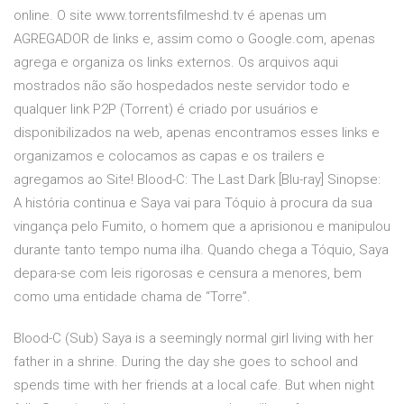
online. O site www.torrentsfilmeshd.tv é apenas um
AGREGADOR de links e, assim como o Google.com, apenas
agrega e organiza os links externos. Os arquivos aqui
mostrados não são hospedados neste servidor todo e
qualquer link P2P (Torrent) é criado por usuários e
disponibilizados na web, apenas encontramos esses links e
organizamos e colocamos as capas e os trailers e
agregamos ao Site! Blood-C: The Last Dark [Blu-ray] Sinopse:
A história continua e Saya vai para Tóquio à procura da sua
vingança pelo Fumito, o homem que a aprisionou e manipulou
durante tanto tempo numa ilha. Quando chega a Tóquio, Saya
depara-se com leis rigorosas e censura a menores, bem
como uma entidade chama de “Torre”.
Blood-C (Sub) Saya is a seemingly normal girl living with her
father in a shrine. During the day she goes to school and
spends time with her friends at a local cafe. But when night