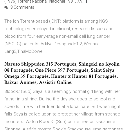
(1976) Torrent Nacional. Nacional 1981. 7.9.
8 Comments
The Ion Torrent-based (IONT) platform is among NGS
technologies employed in clinical, research tissues and
blood from four early-stage non-small cell lung cancer
(NSCLC) patients. Aditya Deshpande1,2, Wenhua
Lang3,TinaMcDowel l.
Naruto Shippuden 315 Português, Shingeki no Kyojin
08 Português, One Piece 597 Português, Saint Seiya
Omega 59 Português, Hunter x Hunter 81 Português,
Baixar Animes, Assistir Online.
Blood-C (Sub) Saya is a seemingly normal girl living with her
father in a shrine. During the day she goes to school and
spends time with her friends at a local cafe. But when night
falls Saya is called upon to protect her village from strange
monsters. Watch Blood-C (Sub) online free on kissanime.
Sinopse: A série mostra Sookie Stackhouse, uma garçonete,