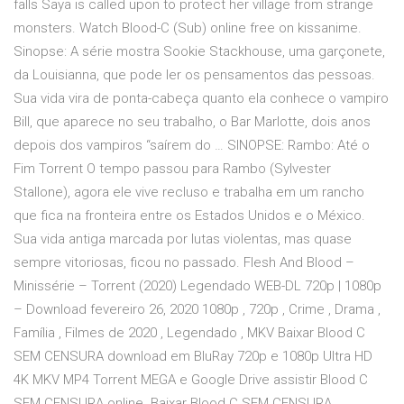
falls Saya is called upon to protect her village from strange
monsters. Watch Blood-C (Sub) online free on kissanime.
Sinopse: A série mostra Sookie Stackhouse, uma garçonete,
da Louisianna, que pode ler os pensamentos das pessoas.
Sua vida vira de ponta-cabeça quanto ela conhece o vampiro
Bill, que aparece no seu trabalho, o Bar Marlotte, dois anos
depois dos vampiros “saírem do … SINOPSE: Rambo: Até o
Fim Torrent O tempo passou para Rambo (Sylvester
Stallone), agora ele vive recluso e trabalha em um rancho
que fica na fronteira entre os Estados Unidos e o México.
Sua vida antiga marcada por lutas violentas, mas quase
sempre vitoriosas, ficou no passado. Flesh And Blood –
Minissérie – Torrent (2020) Legendado WEB-DL 720p | 1080p
– Download fevereiro 26, 2020 1080p , 720p , Crime , Drama ,
Família , Filmes de 2020 , Legendado , MKV Baixar Blood C
SEM CENSURA download em BluRay 720p e 1080p Ultra HD
4K MKV MP4 Torrent MEGA e Google Drive assistir Blood C
SEM CENSURA online. Baixar Blood C SEM CENSURA