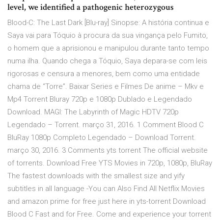
level, we identified a pathogenic heterozygous
Blood-C: The Last Dark [Blu-ray] Sinopse: A história continua e
Saya vai para Tóquio à procura da sua vingança pelo Fumito,
o homem que a aprisionou e manipulou durante tanto tempo
numa ilha. Quando chega a Tóquio, Saya depara-se com leis
rigorosas e censura a menores, bem como uma entidade
chama de “Torre”. Baixar Series e Filmes De anime – Mkv e
Mp4 Torrent Bluray 720p e 1080p Dublado e Legendado
Download. MAGI: The Labyrinth of Magic HDTV 720p
Legendado – Torrent. março 31, 2016. 1 Comment Blood C
BluRay 1080p Completo Legendado – Download Torrent.
março 30, 2016. 3 Comments yts torrent The official website
of torrents. Download Free YTS Movies in 720p, 1080p, BluRay
The fastest downloads with the smallest size and yify
subtitles in all language -You can Also Find All Netflix Movies
and amazon prime for free just here in yts-torrent Download
Blood C Fast and for Free. Come and experience your torrent