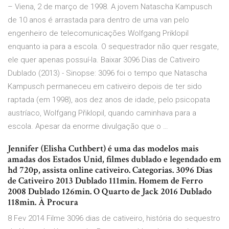
– Viena, 2 de março de 1998. A jovem Natascha Kampusch
de 10 anos é arrastada para dentro de uma van pelo
engenheiro de telecomunicações Wolfgang Priklopil
enquanto ia para a escola. O sequestrador não quer resgate,
ele quer apenas possuí-la. Baixar 3096 Dias de Cativeiro
Dublado (2013) - Sinopse: 3096 foi o tempo que Natascha
Kampusch permaneceu em cativeiro depois de ter sido
raptada (em 1998), aos dez anos de idade, pelo psicopata
austríaco, Wolfgang Přiklopil, quando caminhava para a
escola. Apesar da enorme divulgação que o …
Jennifer (Elisha Cuthbert) é uma das modelos mais
amadas dos Estados Unid, filmes dublado e legendado em
hd 720p, assista online cativeiro. Categorias. 3096 Dias
de Cativeiro 2013 Dublado 111min. Homem de Ferro
2008 Dublado 126min. O Quarto de Jack 2016 Dublado
118min. À Procura
8 Fev 2014 Filme 3096 dias de cativeiro, história do sequestro