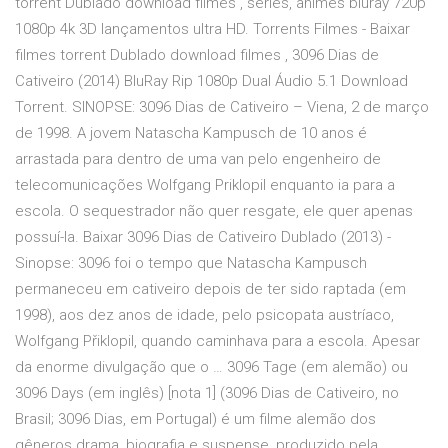
torrent Dublado download filmes , séries, animes bluray 720p
1080p 4k 3D lançamentos ultra HD. Torrents Filmes - Baixar
filmes torrent Dublado download filmes , 3096 Dias de
Cativeiro (2014) BluRay Rip 1080p Dual Áudio 5.1 Download
Torrent. SINOPSE: 3096 Dias de Cativeiro – Viena, 2 de março
de 1998. A jovem Natascha Kampusch de 10 anos é
arrastada para dentro de uma van pelo engenheiro de
telecomunicações Wolfgang Priklopil enquanto ia para a
escola. O sequestrador não quer resgate, ele quer apenas
possuí-la. Baixar 3096 Dias de Cativeiro Dublado (2013) -
Sinopse: 3096 foi o tempo que Natascha Kampusch
permaneceu em cativeiro depois de ter sido raptada (em
1998), aos dez anos de idade, pelo psicopata austríaco,
Wolfgang Přiklopil, quando caminhava para a escola. Apesar
da enorme divulgação que o … 3096 Tage (em alemão) ou
3096 Days (em inglês) [nota 1] (3096 Dias de Cativeiro, no
Brasil; 3096 Dias, em Portugal) é um filme alemão dos
gêneros drama, biografia e suspense, produzido pela