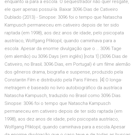
enquanto ia para a escola. O sequestrador não quer resgate,
ele quer apenas possuí-la. Baixar 3096 Dias de Cativeiro
Dublado (2013) - Sinopse: 3096 foi o tempo que Natascha
Kampusch permaneceu em cativeiro depois de ter sido
raptada (em 1998), aos dez anos de idade, pelo psicopata
austríaco, Wolfgang Přiklopil, quando caminhava para a
escola. Apesar da enorme divulgação que o … 3096 Tage
(em alemão) ou 3096 Days (em inglês) [nota 1] (3096 Dias de
Cativeiro, no Brasil; 3096 Dias, em Portugal) é um filme alemão
dos gêneros drama, biografia e suspense, produzido pela
Constantin Film e distribuído pela Paris Filmes. [4] O longa-
metragem é baseado no livro autobiográfico da austríaca
Natascha Kampusch, traduzido no Brasil como 3096 Dias.
Sinopse: 3096 foi o tempo que Natascha Kampusch
permaneceu em cativeiro depois de ter sido raptada (em
1998), aos dez anos de idade, pelo psicopata austríaco,
Wolfgang Přiklopil, quando caminhava para a escola.Apesar
da enorme divulgação que o caso teve e de todas as buscas