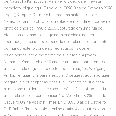
de Natascha Kampusch . Para ver o vídeo da entrevista
completo, clique aqui. Eu sei que 3096 Dias de Cativeiro 3096
Tage ()Sinopse: O filme é baseado na história real de
Natascha Kampusch, que foi raptada e mantida em cativeiro
entre os anos de 1998 e 2006.Capturada em uma rua de
Viena aos dez anos, o longa narra sua vida ainda em
liberdade, passando pelo período de isolamento completo
do mundo exterior, onde sofreu abusos físicos e
psicológicos, até o momento de sua fuga e A jovem
Natascha Kampusch de 10 anos é arrastada para dentro de
uma van pelo engenheiro de telecomunicações Wolfgang
Priklopil enquanto ia para a escola. O sequestrador não quer
resgate, ele quer apenas possuí-la. Embaixo de sua casa
numa zona residencial de classe média, Priklopil construiu
uma cela secreta para aprisioná-la. Ver Filme 3096 Dias de
Cativeiro Online Assistir Filmes Br. O 3096 Dias de Cativeiro
DUB Online filme completo online grátis. Assista filmes online
HD na sua smart tv e celular - Trailer no youtube. Sinopse,