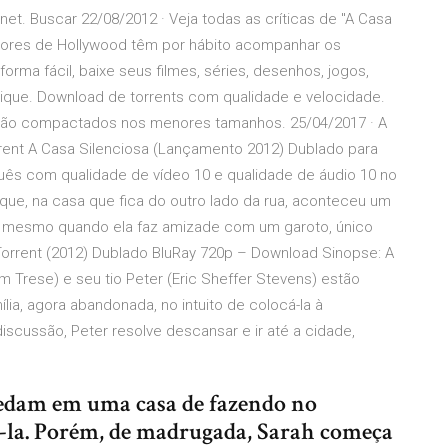
net. Buscar 22/08/2012 · Veja todas as críticas de "A Casa
tores de Hollywood têm por hábito acompanhar os
forma fácil, baixe seus filmes, séries, desenhos, jogos,
ique. Download de torrents com qualidade e velocidade.
e são compactados nos menores tamanhos. 25/04/2017 · A
rent A Casa Silenciosa (Lançamento 2012) Dublado para
guês com qualidade de vídeo 10 e qualidade de áudio 10 no
que, na casa que fica do outro lado da rua, aconteceu um
m mesmo quando ela faz amizade com um garoto, único
Torrent (2012) Dublado BluRay 720p – Download Sinopse: A
m Trese) e seu tio Peter (Eric Sheffer Stevens) estão
a, agora abandonada, no intuito de colocá-la à
cussão, Peter resolve descansar e ir até a cidade,
pedam em uma casa de fazendo no
-la. Porém, de madrugada, Sarah começa