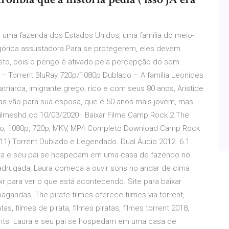
m uma fazenda dos Estados Unidos, uma família do meio-
órica assustadora.Para se protegerem, eles devem
sto, pois o perigo é ativado pela percepção do som.
 – Torrent BluRay 720p/1080p Dublado – A família Leonides
triarca, imigrante grego, rico e com seus 80 anos, Aristide
tas vão para sua esposa, que é 50 anos mais jovem, mas
ilmeshd.co 10/03/2020 · Baixar Filme Camp Rock 2 The
dio, 1080p, 720p, MKV, MP4 Completo Download Camp Rock
011) Torrent Dublado e Legendado. Dual Áudio 2012. 6.1.
ura e seu pai se hospedam em uma casa de fazendo no
madrugada, Laura começa a ouvir sons no andar de cima
r para ver o que está acontecendo. Site para baixar
gandas, The pirate filmes oferece filmes via torrent,
atas, filmes de pirata, filmes piratas, filmes torrent 2018,
rents. Laura e seu pai se hospedam em uma casa de