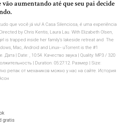
e vão aumentando até que seu pai decide
endo.
udo que você já viu! A Casa Silenciosa, é uma experiência
ected by Chris Kentis, Laura Lau. With Elizabeth Olsen,
rl is trapped inside her family's lakeside retreat and The
indows, Mac, Android and Linux-- uTorrent is the #1
 Дата | Date: , 10:54. Качество звука | Quality: MP3 / 320
лжительность | Duration: 05:27:12. Размер | Size:
атно репак от механиков можно у нас на сайте. История
ейсон
ook
 gratis