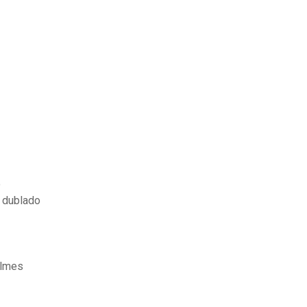
o
n dublado
ilmes