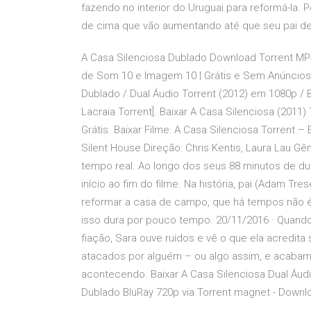
fazendo no interior do Uruguai para reformá-la.
de cima que vão aumentando até que seu pai de
A Casa Silenciosa Dublado Download Torrent MP4
de Som 10 e Imagem 10 | Grátis e Sem Anúncios -
Dublado / Dual Áudio Torrent (2012) em 1080p /
Lacraia Torrent]. Baixar A Casa Silenciosa (201
Grátis. Baixar Filme: A Casa Silenciosa Torrent 
Silent House Direção: Chris Kentis, Laura Lau G
tempo real. Ao longo dos seus 88 minutos de du
início ao fim do filme. Na história, pai (Adam Tre
reformar a casa de campo, que há tempos não é u
isso dura por pouco tempo. 20/11/2016 · Quando s
fiação, Sara ouve ruídos e vê o que ela acredit
atacados por alguém – ou algo assim, e acabam 
acontecendo. Baixar A Casa Silenciosa Dual Áudio
Dublado BluRay 720p via Torrent magnet - Downlo