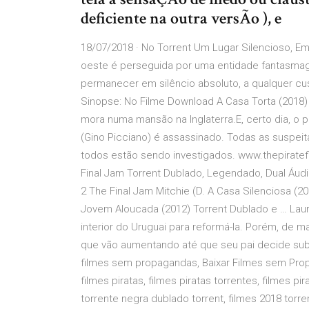
deficiente na outra versÃo ), e
18/07/2018 · No Torrent Um Lugar Silencioso, E
oeste é perseguida por uma entidade fantasmag
permanecer em silêncio absoluto, a qualquer cu
Sinopse: No Filme Download A Casa Torta (2018)
mora numa mansão na Inglaterra.E, certo dia, o pa
(Gino Picciano) é assassinado. Todas as suspei
todos estão sendo investigados. www.thepiratef
Final Jam Torrent Dublado, Legendado, Dual Áu
2 The Final Jam Mitchie (D. A Casa Silenciosa (2
Jovem Aloucada (2012) Torrent Dublado e … La
interior do Uruguai para reformá-la. Porém, de 
que vão aumentando até que seu pai decide subi
filmes sem propagandas, Baixar Filmes sem Propa
filmes piratas, filmes piratas torrentes, filmes pir
torrente negra dublado torrent, filmes 2018 tor