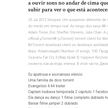
a ouvir sons no andar de cima qu
subir para ver o que está acontec
23 Jul 2012 Sinopse: Um suspense diferente de t
do medo em tempo real. Ao longo dos seus 88 Dir
Adam Trese, Eric Sheffer Stevens, Julia Chan. A gi
official µTorrent® (uTorrent) torrent client for W
BitTorrent download client on desktops worldwide.
kbps. Композиций | Number of songs: 100. Продо
Скачать Far Cry 3 (Фар Край 3) торрент беспл
сюжета, как всегда, эпична. В этой части, Дж
Eu apatroua e ascriansas elenco
Uma familia de dois torrent
Evangelion 4.44 trailer
Captain tsubasa temporada 2 capitulo 1 faceb
Ela dança eu danço 1 filme completo dublado hd
Baixar filme jumper 2 dublado