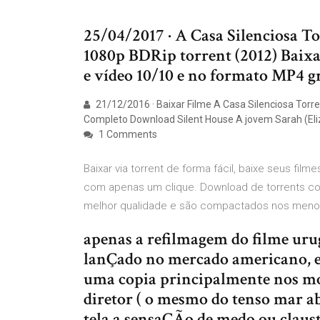
25/04/2017 · A Casa Silenciosa T
1080p BDRip torrent (2012) Baix
e vídeo 10/10 e no formato MP4 gr
21/12/2016 · Baixar Filme A Casa Silenciosa Torr
Completo Download Silent House A jovem Sarah (Eli
1 Comments
Baixar via torrent de forma fácil, baixe seus film
com apenas um clique. Download de torrents com
melhor qualidade e são compactados nos meno
apenas a refilmagem do filme urug
lanÇado no mercado americano, e
uma copia principalmente nos mo
diretor ( o mesmo do tenso mar ab
tela a sensaÇÃo de medo ou claustr