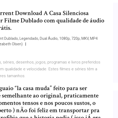
orrent Download A Casa Silenciosa
ar Filme Dublado com qualidade de áudio
átis.
ent Dublado, Legendado, Dual Áudio, 1080p, 720p, MKV, MP4
zabeth Olsen)
es, séries, desenhos, jogos, programas e livros preferidos
 qualidade e velocidade. Estes filmes e séries têm a
res tamanhos.
uaio “la casa muda” feito para ser
 semelhante ao original, praticamente
mentos tensos e nos poucos sustos, o
erto ) nÃo foi feliz em transportar pra
ofibia que a historia pedia ( isso jÁ era