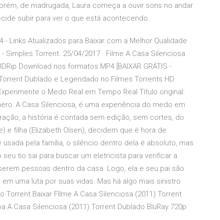
 Porém, de madrugada, Laura começa a ouvir sons no andar
cide subir para ver o que está acontecendo.
 - Links Atualizados para Baixar com a Melhor Qualidade
 Simples Torrent. 25/04/2017 · Filme A Casa Silenciosa
 BDRip Download nos formatos MP4 [BAIXAR GRÁTIS -
1) Torrent Dublado e Legendado no Filmes Torrents HD
– Experimente o Medo Real em Tempo Real Título original:
ênero: A Casa Silenciosa, é uma experiência do medo em
ração, a história é contada sem edição, sem cortes, do
se) e filha (Elizabeth Olsen), decidem que é hora de
sada pela família, o silêncio dentro dela é absoluto, mas
eu tio sai para buscar um eletricista para verificar a
a serem pessoas dentro da casa. Logo, ela e seu pai são
em uma luta por suas vidas. Mas há algo mais sinistro
 Torrent Baixar FIlme A Casa Silenciosa (2011) Torrent
a A Casa Silenciosa (2011) Torrent Dublado BluRay 720p