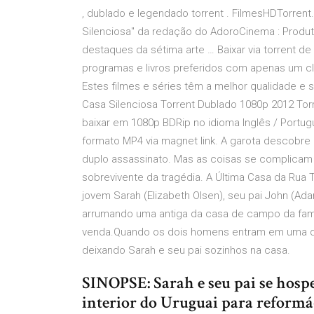
, dublado e legendado torrent . FilmesHDTorrent.
Silenciosa" da redação do AdoroCinema : Produ
destaques da sétima arte … Baixar via torrent de 
programas e livros preferidos com apenas um cl
Estes filmes e séries têm a melhor qualidade 
Casa Silenciosa Torrent Dublado 1080p 2012 Tor
baixar em 1080p BDRip no idioma Inglês / Portu
formato MP4 via magnet link. A garota descobre 
duplo assassinato. Mas as coisas se complica
sobrevivente da tragédia. A Última Casa da Rua 
jovem Sarah (Elizabeth Olsen), seu pai John (Ada
arrumando uma antiga da casa de campo da famíli
venda.Quando os dois homens entram em uma dis
deixando Sarah e seu pai sozinhos na casa.
SINOPSE: Sarah e seu pai se hos
interior do Uruguai para reformá