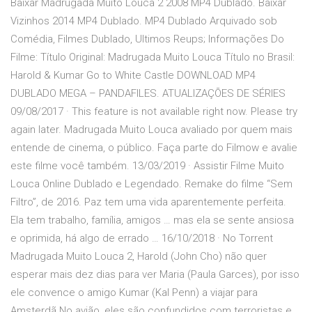
Baixar Madrugada Muito Louca 2 2008 MP4 Dublado. Baixar
Vizinhos 2014 MP4 Dublado. MP4 Dublado Arquivado sob
Comédia, Filmes Dublado, Ultimos Reups; Informações Do
Filme: Título Original: Madrugada Muito Louca Título no Brasil:
Harold & Kumar Go to White Castle DOWNLOAD MP4
DUBLADO MEGA – PANDAFILES. ATUALIZAÇÕES DE SÉRIES
09/08/2017 · This feature is not available right now. Please try
again later. Madrugada Muito Louca avaliado por quem mais
entende de cinema, o público. Faça parte do Filmow e avalie
este filme você também. 13/03/2019 · Assistir Filme Muito
Louca Online Dublado e Legendado. Remake do filme “Sem
Filtro”, de 2016. Paz tem uma vida aparentemente perfeita.
Ela tem trabalho, família, amigos … mas ela se sente ansiosa
e oprimida, há algo de errado … 16/10/2018 · No Torrent
Madrugada Muito Louca 2, Harold (John Cho) não quer
esperar mais dez dias para ver Maria (Paula Garces), por isso
ele convence o amigo Kumar (Kal Penn) a viajar para
Amsterdã.No avião, eles são confundidos com terroristas e