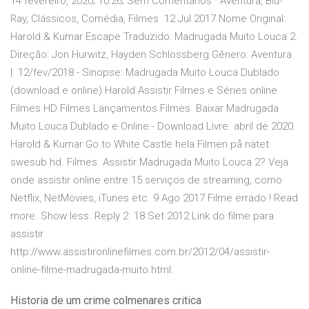
14 fevereiro, 2020; 10:26; Sem Comentários · Aventura, Blu-
Ray, Clássicos, Comédia, Filmes 12 Jul 2017 Nome Original:
Harold & Kumar Escape Traduzido: Madrugada Muito Louca 2.
Direção: Jon Hurwitz, Hayden Schlossberg Gênero: Aventura
| 12/fev/2018 - Sinopse: Madrugada Muito Louca Dublado
(download e online) Harold Assistir Filmes e Séries online
Filmes HD Filmes Lançamentos Filmes Baixar Madrugada
Muito Louca Dublado e Online - Download Livre. abril de 2020.
Harold & Kumar Go to White Castle hela Filmen på nätet
swesub hd. Filmes Assistir Madrugada Muito Louca 2? Veja
onde assistir online entre 15 serviços de streaming, como
Netflix, NetMovies, iTunes etc. 9 Ago 2017 Filme errado ! Read
more. Show less. Reply 2 18 Set 2012 Link do filme para
assistir
http://www.assistironlinefilmes.com.br/2012/04/assistir-
online-filme-madrugada-muito.html.
Historia de um crime colmenares critica