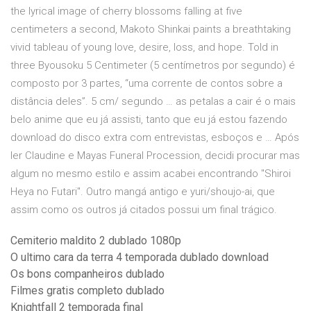
the lyrical image of cherry blossoms falling at five
centimeters a second, Makoto Shinkai paints a breathtaking
vivid tableau of young love, desire, loss, and hope. Told in
three Byousoku 5 Centimeter (5 centímetros por segundo) é
composto por 3 partes, “uma corrente de contos sobre a
distância deles”. 5 cm/ segundo … as petalas a cair é o mais
belo anime que eu já assisti, tanto que eu já estou fazendo
download do disco extra com entrevistas, esboços e … Após
ler Claudine e Mayas Funeral Procession, decidi procurar mas
algum no mesmo estilo e assim acabei encontrando "Shiroi
Heya no Futari". Outro mangá antigo e yuri/shoujo-ai, que
assim como os outros já citados possui um final trágico.
Cemiterio maldito 2 dublado 1080p
O ultimo cara da terra 4 temporada dublado download
Os bons companheiros dublado
Filmes gratis completo dublado
Knightfall 2 temporada final