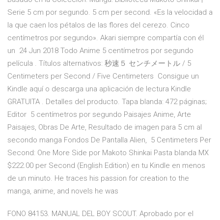
Serie 5 cm por segundo. 5 cm per second. «Es la velocidad a
la que caen los pétalos de las flores del cerezo. Cinco
centímetros por segundo». Akari siempre compartía con él
un 24 Jun 2018 Todo Anime 5 centímetros por segundo
película . Títulos alternativos: 秒速５ センチメートル / 5
Centimeters per Second / Five Centimeters Consigue un
Kindle aquí o descarga una aplicación de lectura Kindle
GRATUITA . Detalles del producto. Tapa blanda: 472 páginas;
Editor 5 centímetros por segundo Paisajes Anime, Arte
Paisajes, Obras De Arte, Resultado de imagen para 5 cm al
secondo manga Fondos De Pantalla Alien, 5 Centimeters Per
Second: One More Side por Makoto Shinkai Pasta blanda MX
$222.00 per Second (English Edition) en tu Kindle en menos
de un minuto. He traces his passion for creation to the
manga, anime, and novels he was
FONO 84153. MANUAL DEL BOY SCOUT. Aprobado por el