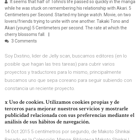
It seems that half of Tohno's life passed so quickly in the manga
while he was stuck on remembering his relationship with Akari. 5
Centimeters per Second. Started my binge watch. Movie, on two
lovers/friends trying to unite with one another. Takaki Tono and
Akari (young) 5 Centimeters per second. The rate at which the
cherry blossoms fall.
3 Comments
Soy Dxstino, lider de Jelly scan, buscamos editores (en lo
posible que hagan las tres tareas) para cubrir varios
proyectos y traductores para lo mismo, principalmente
buscamos uno que sepa coreano para seguir subiendo con
constancia un reciente proyecto.
x Uso de cookies. Utilizamos cookies propias y de
terceros para mejorar nuestros servicios y mostrarle
publicidad relacionada con sus preferencias mediante el
análisis de sus hábitos de navegación.
14 Oct 2015 5 centímetros por segundo, de Makoto Shinkai.
Basado en la Colección: Manga: Biblioteca Makoto Shinkai |