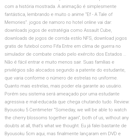
com a história mostrada. A animação é simplesmente
fantástica, lembrando e muito o anime "Ef - A Tale of
Memories". jogos de namoro no hotel online vai dar:
downloads jogos de estratégia como Assault Cube,
downloads de jogos de corrida estilo NFS, download jogos
gratis de futebol como Fifa Entre em clima de guerra no
simulador de combate criado pelo exército dos Estados …
Não é fácil entrar e muito menos sair. Suas famílias e
privilégios são alocados segundo a patente do estudante,
que varia conforme o número de estrelas no uniforme.
Quanto mais estrelas, mais poder ela garante ao usuário.
Porém seu sistema será ameaçado por uma estudante
agressiva e mal-educada que chega chutando tudo. Review:
Byousoku 5 Centimeter “Someday, we will be able to watch
the cherry blossoms together again”, both of us, without any
doubts at all, that’s what we thought. Eu já falei bastante de
Byousoku 5cm aqui, mas finalmente lançaram em DVD e