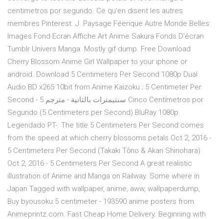
centimetros por segundo. Ce qu'en disent les autres
membres Pinterest. J. Paysage Féerique Autre Monde Belles
Images Fond Ecran Affiche Art Anime Sakura Fonds D'écran
Tumblr Univers Manga. Mostly gif dump. Free Download
Cherry Blossom Anime Girl Wallpaper to your iphone or
android. Download 5 Centimeters Per Second 1080p Dual
Audio BD x265 10bit from Anime Kaizoku ; 5 Centimeter Per
Second - 5 سنتيمترات بالثانية - مترجم Cinco Centímetros por
Segundo (5 Centimeters per Second) BluRay 1080p
Legendado PT-. The title 5 Centimeters Per Second comes
from the speed at which cherry blossoms petals Oct 2, 2016 -
5 Centimeters Per Second (Takaki Tōno & Akari Shinohara)
Oct 2, 2016 - 5 Centimeters Per Second A great realistic
illustration of Anime and Manga on Railway. Some where in
Japan Tagged with wallpaper, anime, aww, wallpaperdump,
Buy byousoku 5 centimeter - 193590 anime posters from
Animeprintz.com. Fast Cheap Home Delivery. Beginning with