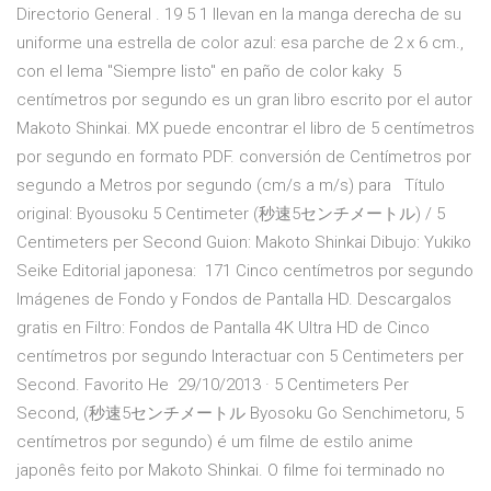
Directorio General . 19 5 1 llevan en la manga derecha de su
uniforme una estrella de color azul: esa parche de 2 x 6 cm.,
con el lema "Siempre listo" en paño de color kaky 5
centímetros por segundo es un gran libro escrito por el autor
Makoto Shinkai. MX puede encontrar el libro de 5 centímetros
por segundo en formato PDF. conversión de Centímetros por
segundo a Metros por segundo (cm/s a m/s) para Título
original: Byousoku 5 Centimeter (秒速5センチメートル) / 5
Centimeters per Second Guion: Makoto Shinkai Dibujo: Yukiko
Seike Editorial japonesa: 171 Cinco centímetros por segundo
Imágenes de Fondo y Fondos de Pantalla HD. Descargalos
gratis en Filtro: Fondos de Pantalla 4K Ultra HD de Cinco
centímetros por segundo Interactuar con 5 Centimeters per
Second. Favorito He 29/10/2013 · 5 Centimeters Per
Second, (秒速5センチメートル Byosoku Go Senchimetoru, 5
centímetros por segundo) é um filme de estilo anime
japonês feito por Makoto Shinkai. O filme foi terminado no