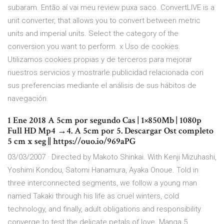
subaram. Então aí vai meu review puxa saco. ConvertLIVE is a
unit converter, that allows you to convert between metric
units and imperial units. Select the category of the
conversion you want to perform. x Uso de cookies.
Utilizamos cookies propias y de terceros para mejorar
nuestros servicios y mostrarle publicidad relacionada con
sus preferencias mediante el análisis de sus hábitos de
navegación.
1 Ene 2018 A 5cm por segundo Cas | 1×850Mb | 1080p
Full HD Mp4 →4. A 5cm por 5. Descargar Ost completo
5 cm x seg || https://ouo.io/969aPG
03/03/2007 · Directed by Makoto Shinkai. With Kenji Mizuhashi,
Yoshimi Kondou, Satomi Hanamura, Ayaka Onoue. Told in
three interconnected segments, we follow a young man
named Takaki through his life as cruel winters, cold
technology, and finally, adult obligations and responsibility
converge to test the delicate petals of love. Manga 5