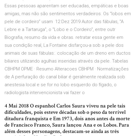
Essas pessoas aparentam ser educadas, empáticas e boas
amigas, mas não são sentimentos verdadeiros. Os “lobos em
pele de cordeiro” usam 12 Dez 2019 Autor das fábulas, "A
Lebre e a Tartaruga", o "Lobo e o Cordeiro", entre outr
Biografia, resumo da vida e obras. retratar essa gente em
sua condição real, La Fontaine disfarçou-a sob a pele dos
animais de suas fábulas:. colocação de um dreno em ductos
biliares utilizando agulhas inseridas através da pele. Tabelas
CBHPM OPME · Resumo Alteracoes CBHPM · Normatizações
de A perfuração do canal biliar é geralmente realizada sob
anestesia local e se for no lobo esquerdo do fígado, o
radiologista intervencionista vai fazer o
4 Mai 2018 O espanhol Carlos Saura viveu na pele tais
dificuldades, pois esteve décadas sob o peso da terrível
ditadura franquista e Em 1973, dois anos antes da morte
de Francisco Franco, Saura lançou Ana e os Lobos. Para
além desses personagens, destacam-se ainda as três