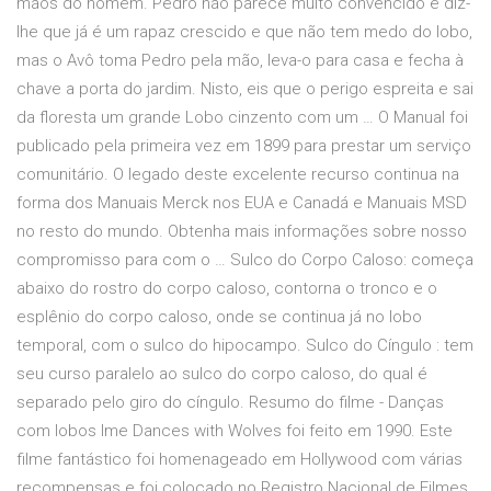
mãos do homem. Pedro não parece muito convencido e diz-
lhe que já é um rapaz crescido e que não tem medo do lobo,
mas o Avô toma Pedro pela mão, leva-o para casa e fecha à
chave a porta do jardim. Nisto, eis que o perigo espreita e sai
da floresta um grande Lobo cinzento com um … O Manual foi
publicado pela primeira vez em 1899 para prestar um serviço
comunitário. O legado deste excelente recurso continua na
forma dos Manuais Merck nos EUA e Canadá e Manuais MSD
no resto do mundo. Obtenha mais informações sobre nosso
compromisso para com o … Sulco do Corpo Caloso: começa
abaixo do rostro do corpo caloso, contorna o tronco e o
esplênio do corpo caloso, onde se continua já no lobo
temporal, com o sulco do hipocampo. Sulco do Cíngulo : tem
seu curso paralelo ao sulco do corpo caloso, do qual é
separado pelo giro do cíngulo. Resumo do filme - Danças
com lobos lme Dances with Wolves foi feito em 1990. Este
filme fantástico foi homenageado em Hollywood com várias
recompensas e foi colocado no Registro Nacional de Filmes