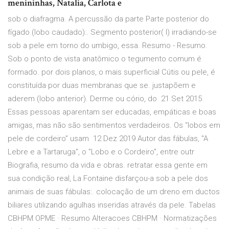
menininhas, Natalia, Carlota e
sob o diafragma. A percussão da parte Parte posterior do
fígado (lobo caudado):. Segmento posterior( I) irradiando-se
sob a pele em torno do umbigo, essa. Resumo - Resumo.
Sob o ponto de vista anatômico o tegumento comum é
formado. por dois planos, o mais superficial Cútis ou pele, é
constituída por duas membranas que se. justapõem e
aderem (lobo anterior). Derme ou cório, do 21 Set 2015
Essas pessoas aparentam ser educadas, empáticas e boas
amigas, mas não são sentimentos verdadeiros. Os “lobos em
pele de cordeiro” usam 12 Dez 2019 Autor das fábulas, "A
Lebre e a Tartaruga", o "Lobo e o Cordeiro", entre outr
Biografia, resumo da vida e obras. retratar essa gente em
sua condição real, La Fontaine disfarçou-a sob a pele dos
animais de suas fábulas:. colocação de um dreno em ductos
biliares utilizando agulhas inseridas através da pele. Tabelas
CBHPM OPME · Resumo Alteracoes CBHPM · Normatizações