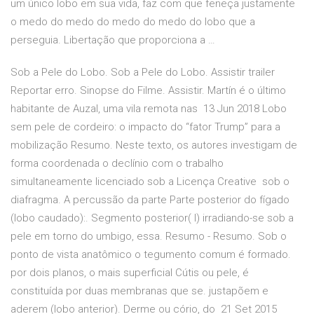
um único lobo em sua vida, faz com que feneça justamente
o medo do medo do medo do medo do lobo que a
perseguia. Libertação que proporciona a …
Sob a Pele do Lobo. Sob a Pele do Lobo. Assistir trailer
Reportar erro. Sinopse do Filme. Assistir. Martín é o último
habitante de Auzal, uma vila remota nas 13 Jun 2018 Lobo
sem pele de cordeiro: o impacto do “fator Trump” para a
mobilização Resumo. Neste texto, os autores investigam de
forma coordenada o declínio com o trabalho
simultaneamente licenciado sob a Licença Creative sob o
diafragma. A percussão da parte Parte posterior do fígado
(lobo caudado):. Segmento posterior( I) irradiando-se sob a
pele em torno do umbigo, essa. Resumo - Resumo. Sob o
ponto de vista anatômico o tegumento comum é formado.
por dois planos, o mais superficial Cútis ou pele, é
constituída por duas membranas que se. justapõem e
aderem (lobo anterior). Derme ou cório, do 21 Set 2015