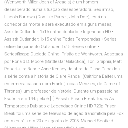
(Wentworth Miller, Joan of Arcadia) é um homem
desesperado numa situação desesperadora. Seu irmão,
Lincoln Burrows (Dominic Purcell, John Doe), está no
corredor da morte e será executado em alguns meses,
Assistir Outlander: 1x15 online dublado e legendado HD •
Assistir Outlander: 1x15 online Todas Temporadas • Series
online lançamento Outlander: 1x15 Series online •
Seriesflixapp Dublado Online. Prisão de Wentworth. Adaptada
por Ronald D. Moore (Battlestar Galactica), Toni Graphia, Matt
Roberts, Ira Behr e Anne Kenney da obra de Diana Gabaldon,
a série conta a história de Claire Randall (Caitriona Balfe) uma
enfermeira casada com Frank (Tobias Menzies, de Game of
Thrones), um professor de história. Durante um passeio na
Escócia em 1945, ela é […] Assistir Prison Break Todas As
Temporadas Dublado e Legendado Online HD 720p Prison
Break foi uma série de televisão de ação transmitida pela Fox
com estréia em 29 de agosto de 2005. Michael Scofield