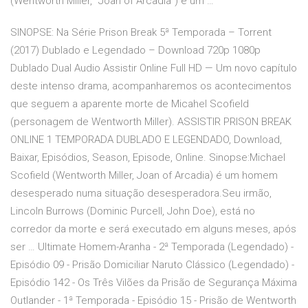
(Wentworth Miller, “Joan of Arcadia”) é um …
SINOPSE: Na Série Prison Break 5ª Temporada – Torrent
(2017) Dublado e Legendado – Download 720p 1080p
Dublado Dual Audio Assistir Online Full HD — Um novo capítulo
deste intenso drama, acompanharemos os acontecimentos
que seguem a aparente morte de Micahel Scofield
(personagem de Wentworth Miller). ASSISTIR PRISON BREAK
ONLINE 1 TEMPORADA DUBLADO E LEGENDADO, Download,
Baixar, Episódios, Season, Episode, Online. Sinopse:Michael
Scofield (Wentworth Miller, Joan of Arcadia) é um homem
desesperado numa situação desesperadora.Seu irmão,
Lincoln Burrows (Dominic Purcell, John Doe), está no
corredor da morte e será executado em alguns meses, após
ser … Ultimate Homem-Aranha - 2ª Temporada (Legendado) -
Episódio 09 - Prisão Domiciliar Naruto Clássico (Legendado) -
Episódio 142 - Os Três Vilões da Prisão de Segurança Máxima
Outlander - 1ª Temporada - Episódio 15 - Prisão de Wentworth