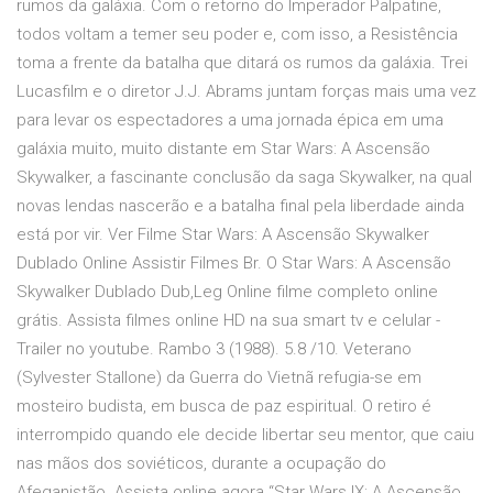
rumos da galáxia. Com o retorno do Imperador Palpatine,
todos voltam a temer seu poder e, com isso, a Resistência
toma a frente da batalha que ditará os rumos da galáxia. Trei
Lucasfilm e o diretor J.J. Abrams juntam forças mais uma vez
para levar os espectadores a uma jornada épica em uma
galáxia muito, muito distante em Star Wars: A Ascensão
Skywalker, a fascinante conclusão da saga Skywalker, na qual
novas lendas nascerão e a batalha final pela liberdade ainda
está por vir. Ver Filme Star Wars: A Ascensão Skywalker
Dublado Online Assistir Filmes Br. O Star Wars: A Ascensão
Skywalker Dublado Dub,Leg Online filme completo online
grátis. Assista filmes online HD na sua smart tv e celular -
Trailer no youtube. Rambo 3 (1988). 5.8 /10. Veterano
(Sylvester Stallone) da Guerra do Vietnã refugia-se em
mosteiro budista, em busca de paz espiritual. O retiro é
interrompido quando ele decide libertar seu mentor, que caiu
nas mãos dos soviéticos, durante a ocupação do
Afeganistão. Assista online agora “Star Wars IX: A Ascensão