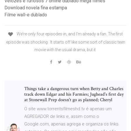
Velozes e furiosos 7 online dublado mega filmes
Download novela fina estampa
Filme wall-e dublado
We're only four episodes in, and I'm already a fan. The first
episode was shocking . It starts off like some sort of classic teen
movie with the usual drama, but it
Things take a dangerous turn when Betty and Charles
track down Edgar and his Farmies; Jughead's first day
at Stonewall Prep doesn't go as planned; Cheryl
O site www.torrentsfilmeshd.tv é apenas um
AGREGADOR de links e, assim como o
Google.com, apenas agrega e organiza os links