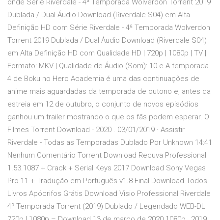
onde Série Riverdale - 4ª Temporada Wolverdon Torrent 2019
Dublada / Dual Áudio Download (Riverdale S04) em Alta
Definição HD com Série Riverdale - 4ª Temporada Wolverdon
Torrent 2019 Dublada / Dual Áudio Download (Riverdale S04)
em Alta Definição HD com Qualidade HD | 720p | 1080p | TV |
Formato: MKV | Qualidade de Áudio (Som): 10 e A temporada
4 de Boku no Hero Academia é uma das continuações de
anime mais aguardadas da temporada de outono e, antes da
estreia em 12 de outubro, o conjunto de novos episódios
ganhou um trailer mostrando o que os fãs podem esperar. O
Filmes Torrent Download - 2020 . 03/01/2019 · Assistir
Riverdale - Todas as Temporadas Dublado Por Unknown 14:41
Nenhum Comentário Torrent Download Recuva Professional
1.53.1087 + Crack + Serial Keys 2017 Download Sony Vegas
Pro 11 + Tradução em Português v1.8 Final Download Todos
Livros Apócrifos Grátis Download Visio Professional Riverdale
4ª Temporada Torrent (2019) Dublado / Legendado WEB-DL
720p | 1080p – Download 13 de março de 2020 1080p , 2019 ,