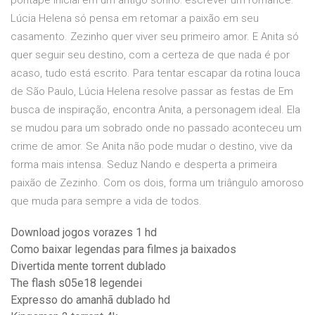
pontapé inicial em um antigo sonho: escrever um romance.
Lúcia Helena só pensa em retomar a paixão em seu
casamento. Zezinho quer viver seu primeiro amor. E Anita só
quer seguir seu destino, com a certeza de que nada é por
acaso, tudo está escrito. Para tentar escapar da rotina louca
de São Paulo, Lúcia Helena resolve passar as festas de Em
busca de inspiração, encontra Anita, a personagem ideal. Ela
se mudou para um sobrado onde no passado aconteceu um
crime de amor. Se Anita não pode mudar o destino, vive da
forma mais intensa. Seduz Nando e desperta a primeira
paixão de Zezinho. Com os dois, forma um triângulo amoroso
que muda para sempre a vida de todos.
Download jogos vorazes 1 hd
Como baixar legendas para filmes ja baixados
Divertida mente torrent dublado
The flash s05e18 legendei
Expresso do amanhã dublado hd