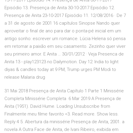
13-11-2017 Episódio 14. Presença de Anita 06-11-2017
Episódio 13. Presença de Anita 30-10-2017 Episódio 12.
Presença de Anita 23-10-2017 Episódio 11. 12/08/2016 · De 7
a 31 de agosto de 2001 16 capítulos Sinopse Nando quer
aproveitar o final de ano para dar o ponta-pé inicial em um
antigo sonho: escrever um romance. Lúcia Helena só pensa
em retomar a paixão em seu casamento. Zezinho quer viver
seu primeiro amor. E Anita … 30/01/2012 · Veja Presenca de
Anita 13 - play123123 no Dailymotion. Day 12: India to light
diyas & candles today at 9 PM, Trump urges PM Modi to
release Malaria drug
31 Mai 2018 Presença de Anita Capítulo 1 Parte 1 Minissérie
Completa Minissérie Completa 6 Mar 2019 A Presença de
Anita (1951). David Hume. Loading Unsubscribe from
Finalmente meu filme favorito <3. Read more. Show less.
Reply 4 5. Abertura da minissérie Presença de Anita, 2001. a
novela A Outra Face de Anita, de Ivani Ribeiro, exibida em