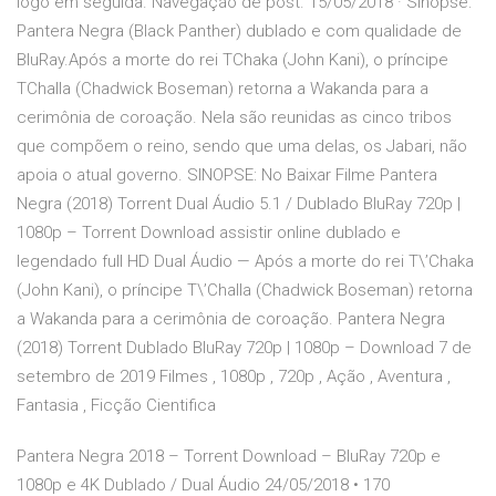
logo em seguida. Navegação de post. 15/05/2018 · Sinopse:
Pantera Negra (Black Panther) dublado e com qualidade de
BluRay.Após a morte do rei TChaka (John Kani), o príncipe
TChalla (Chadwick Boseman) retorna a Wakanda para a
cerimônia de coroação. Nela são reunidas as cinco tribos
que compõem o reino, sendo que uma delas, os Jabari, não
apoia o atual governo. SINOPSE: No Baixar Filme Pantera
Negra (2018) Torrent Dual Áudio 5.1 / Dublado BluRay 720p |
1080p – Torrent Download assistir online dublado e
legendado full HD Dual Áudio — Após a morte do rei T\’Chaka
(John Kani), o príncipe T\’Challa (Chadwick Boseman) retorna
a Wakanda para a cerimônia de coroação. Pantera Negra
(2018) Torrent Dublado BluRay 720p | 1080p – Download 7 de
setembro de 2019 Filmes , 1080p , 720p , Ação , Aventura ,
Fantasia , Ficção Cientifica
Pantera Negra 2018 – Torrent Download – BluRay 720p e
1080p e 4K Dublado / Dual Áudio 24/05/2018 • 170