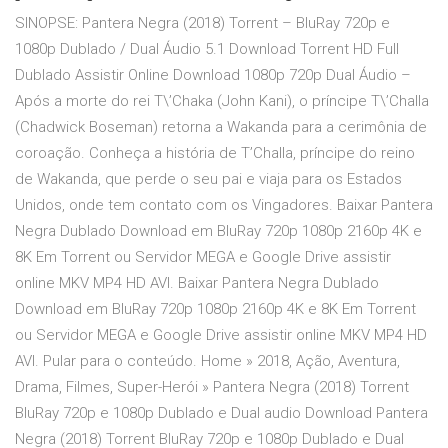
SINOPSE: Pantera Negra (2018) Torrent – BluRay 720p e
1080p Dublado / Dual Áudio 5.1 Download Torrent HD Full
Dublado Assistir Online Download 1080p 720p Dual Áudio –
Após a morte do rei T\’Chaka (John Kani), o príncipe T\’Challa
(Chadwick Boseman) retorna a Wakanda para a cerimônia de
coroação. Conheça a história de T’Challa, príncipe do reino
de Wakanda, que perde o seu pai e viaja para os Estados
Unidos, onde tem contato com os Vingadores. Baixar Pantera
Negra Dublado Download em BluRay 720p 1080p 2160p 4K e
8K Em Torrent ou Servidor MEGA e Google Drive assistir
online MKV MP4 HD AVI. Baixar Pantera Negra Dublado
Download em BluRay 720p 1080p 2160p 4K e 8K Em Torrent
ou Servidor MEGA e Google Drive assistir online MKV MP4 HD
AVI. Pular para o conteúdo. Home » 2018, Ação, Aventura,
Drama, Filmes, Super-Herói » Pantera Negra (2018) Torrent
BluRay 720p e 1080p Dublado e Dual audio Download Pantera
Negra (2018) Torrent BluRay 720p e 1080p Dublado e Dual