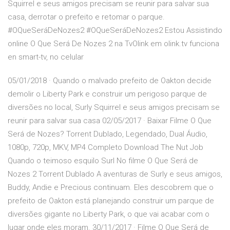
Squirrel e seus amigos precisam se reunir para salvar sua
casa, derrotar o prefeito e retomar o parque.
#OQueSeráDeNozes2 #OQueSeráDeNozes2 Estou Assistindo
online O Que Será De Nozes 2 na TvOlink em olink.tv funciona
en smart-tv, no celular
05/01/2018 · Quando o malvado prefeito de Oakton decide
demolir o Liberty Park e construir um perigoso parque de
diversões no local, Surly Squirrel e seus amigos precisam se
reunir para salvar sua casa 02/05/2017 · Baixar Filme O Que
Será de Nozes? Torrent Dublado, Legendado, Dual Áudio,
1080p, 720p, MKV, MP4 Completo Download The Nut Job
Quando o teimoso esquilo Surl No filme O Que Será de
Nozes 2 Torrent Dublado A aventuras de Surly e seus amigos,
Buddy, Andie e Precious continuam. Eles descobrem que o
prefeito de Oakton está planejando construir um parque de
diversões gigante no Liberty Park, o que vai acabar com o
lugar onde eles moram. 30/11/2017 · Filme O Que Será de