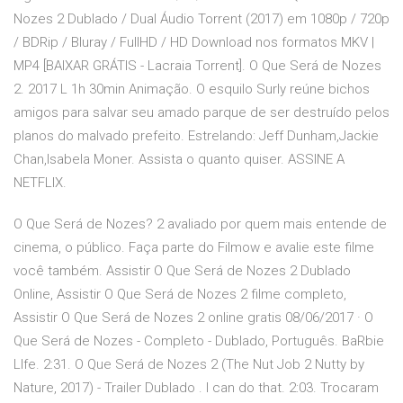
Nozes 2 Dublado / Dual Áudio Torrent (2017) em 1080p / 720p
/ BDRip / Bluray / FullHD / HD Download nos formatos MKV |
MP4 [BAIXAR GRÁTIS - Lacraia Torrent]. O Que Será de Nozes
2. 2017 L 1h 30min Animação. O esquilo Surly reúne bichos
amigos para salvar seu amado parque de ser destruído pelos
planos do malvado prefeito. Estrelando: Jeff Dunham,Jackie
Chan,Isabela Moner. Assista o quanto quiser. ASSINE A
NETFLIX.
O Que Será de Nozes? 2 avaliado por quem mais entende de
cinema, o público. Faça parte do Filmow e avalie este filme
você também. Assistir O Que Será de Nozes 2 Dublado
Online, Assistir O Que Será de Nozes 2 filme completo,
Assistir O Que Será de Nozes 2 online gratis 08/06/2017 · O
Que Será de Nozes - Completo - Dublado, Português. BaRbie
LIfe. 2:31. O Que Será de Nozes 2 (The Nut Job 2 Nutty by
Nature, 2017) - Trailer Dublado . I can do that. 2:03. Trocaram