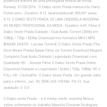
poderosa editora de uma prestigiada revista de moda,
Runway. 31/03/2016 · O Diabo veste Prada manuscrito Harry
Potter.wmv - Duration: 4:13. tavaresdeborah 393,401 views.
4:13. O DIABO VESTE PRADA: DE UMA CINDERELA MODERNA
AO MUNDO PROFISSIONAL DA MODA - Duration: 6:45. Filme O
Diabo Veste Prada Dublado / Dual Áudio Torrent (2006) em
1080p / 720p / BDRip Download nos formatos MKV | MP4
[BAIXAR GRÁTIS - Lacraia Torrent]. O Diabo Veste Prada (The
Devil Wears Prada) Baixar Filme via Torrent Download Magnet
Completo Dual Áudio Dublado Legendado Download com
Qualidade HD … Assistir Filme O Diabo Veste Prada Online.
Disponivel Dublado e Legendado | Grátis | 720p, 1080p, HD e
FULL HD - CentralFlix. O Diabo Veste Prada. Um grande salto
para o inferno. Jun. 30, 2006 USA 109 Min. PG-13. Sua
avaliação: 0. 0 0
O Diabo veste Prada – e é minha chefe: resenha fílmica
sobre sofrimento no trabalho Maurício Donavan Rodrigues