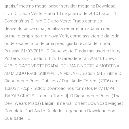
gratis,filmes no mega, baixar servidor mega.nz Download
Livro O Diabo Veste Prada 10 de janeiro de 2010 Livros 11
Comentários O livro O Diabo Veste Prada conta as
desventuras de uma jornalista recém-formada em seu
primeiro emprego em Nova York, como assistente da toda
poderosa editora de uma prestigiada revista de moda,
Runway. 31/03/2016 · O Diabo veste Prada manuscrito Harry
Potter.wmv - Duration: 4:13. tavaresdeborah 393,401 views.
4:13. O DIABO VESTE PRADA: DE UMA CINDERELA MODERNA
AO MUNDO PROFISSIONAL DA MODA - Duration: 6:45. Filme O
Diabo Veste Prada Dublado / Dual Áudio Torrent (2006) em
1080p / 720p / BDRip Download nos formatos MKV | MP4
[BAIXAR GRÁTIS - Lacraia Torrent]. O Diabo Veste Prada (The
Devil Wears Prada) Baixar Filme via Torrent Download Magnet
Completo Dual Áudio Dublado Legendado Download com
Qualidade HD …