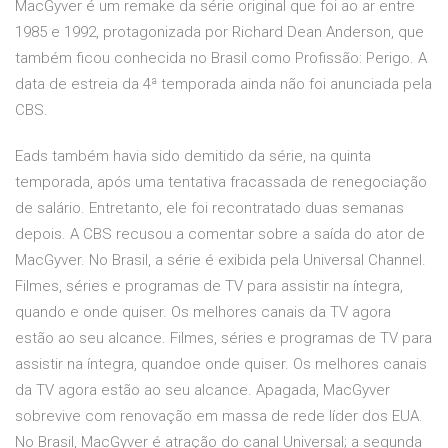
MacGyver é um remake da série original que foi ao ar entre
1985 e 1992, protagonizada por Richard Dean Anderson, que
também ficou conhecida no Brasil como Profissão: Perigo. A
data de estreia da 4ª temporada ainda não foi anunciada pela
CBS.
Eads também havia sido demitido da série, na quinta
temporada, após uma tentativa fracassada de renegociação
de salário. Entretanto, ele foi recontratado duas semanas
depois. A CBS recusou a comentar sobre a saída do ator de
MacGyver. No Brasil, a série é exibida pela Universal Channel.
Filmes, séries e programas de TV para assistir na íntegra,
quando e onde quiser. Os melhores canais da TV agora
estão ao seu alcance. Filmes, séries e programas de TV para
assistir na íntegra, quandoe onde quiser. Os melhores canais
da TV agora estão ao seu alcance. Apagada, MacGyver
sobrevive com renovação em massa de rede líder dos EUA.
No Brasil, MacGyver é atração do canal Universal; a segunda