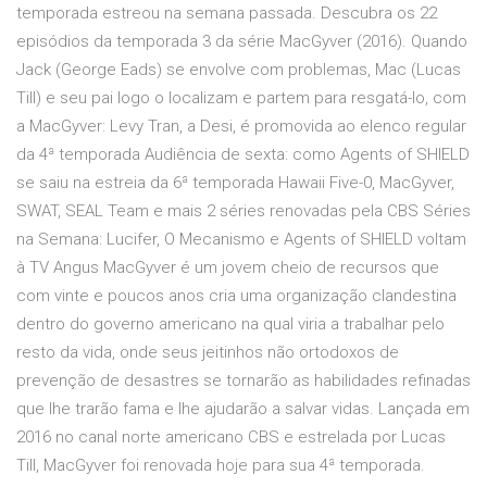
temporada estreou na semana passada. Descubra os 22
episódios da temporada 3 da série MacGyver (2016). Quando
Jack (George Eads) se envolve com problemas, Mac (Lucas
Till) e seu pai logo o localizam e partem para resgatá-lo, com
a MacGyver: Levy Tran, a Desi, é promovida ao elenco regular
da 4ª temporada Audiência de sexta: como Agents of SHIELD
se saiu na estreia da 6ª temporada Hawaii Five-0, MacGyver,
SWAT, SEAL Team e mais 2 séries renovadas pela CBS Séries
na Semana: Lucifer, O Mecanismo e Agents of SHIELD voltam
à TV Angus MacGyver é um jovem cheio de recursos que
com vinte e poucos anos cria uma organização clandestina
dentro do governo americano na qual viria a trabalhar pelo
resto da vida, onde seus jeitinhos não ortodoxos de
prevenção de desastres se tornarão as habilidades refinadas
que lhe trarão fama e lhe ajudarão a salvar vidas. Lançada em
2016 no canal norte americano CBS e estrelada por Lucas
Till, MacGyver foi renovada hoje para sua 4ª temporada.