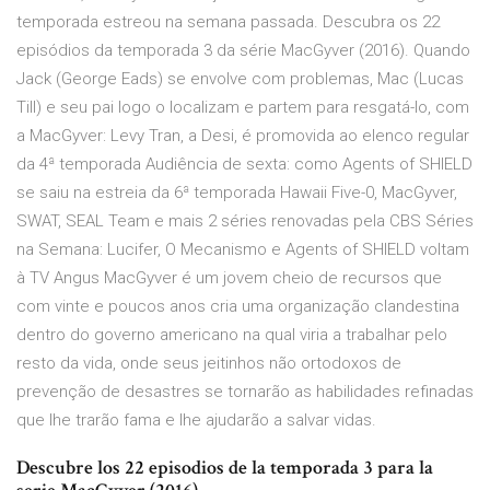
temporada estreou na semana passada. Descubra os 22
episódios da temporada 3 da série MacGyver (2016). Quando
Jack (George Eads) se envolve com problemas, Mac (Lucas
Till) e seu pai logo o localizam e partem para resgatá-lo, com
a MacGyver: Levy Tran, a Desi, é promovida ao elenco regular
da 4ª temporada Audiência de sexta: como Agents of SHIELD
se saiu na estreia da 6ª temporada Hawaii Five-0, MacGyver,
SWAT, SEAL Team e mais 2 séries renovadas pela CBS Séries
na Semana: Lucifer, O Mecanismo e Agents of SHIELD voltam
à TV Angus MacGyver é um jovem cheio de recursos que
com vinte e poucos anos cria uma organização clandestina
dentro do governo americano na qual viria a trabalhar pelo
resto da vida, onde seus jeitinhos não ortodoxos de
prevenção de desastres se tornarão as habilidades refinadas
que lhe trarão fama e lhe ajudarão a salvar vidas.
Descubre los 22 episodios de la temporada 3 para la