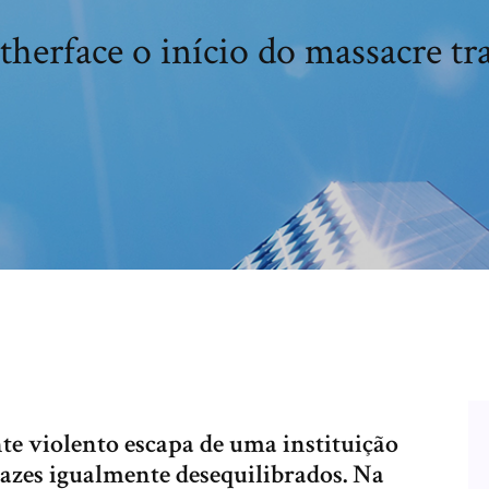
therface o início do massacre tra
te violento escapa de uma instituição
pazes igualmente desequilibrados. Na