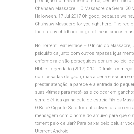
produção do mais intenso terror, desde o início b
Chainsaw Massacre III O Massacre da Serra 20 Mar
Halloween. 17 Jul 2017 Oh good, because we have 
Chainsaw Massacre for you right here. The red ba
the creepy childhood origin of the infamous mas
No Torrent Leatherface – O Início do Massacre,
psiquiátrica junto com outros rapazes igualmen
enfermeira e são perseguidos por um policial p
HDRip Legendado (2017) 0:14 - O trailer come
com ossadas de gado, mas a cena é escura e rá
prestar atenção, a parede é a entrada do pequen
suas vítimas para matá-las e colocar em ganchos
serra elétrica ganha data de estreia Filmes Mass
O Bebê Gigante Se o torrent estiver parado em 
mensagem com o nome do arquivo para que o m
torrent pelo celular? Para baixar pelo celular vo
Utorrent Android.