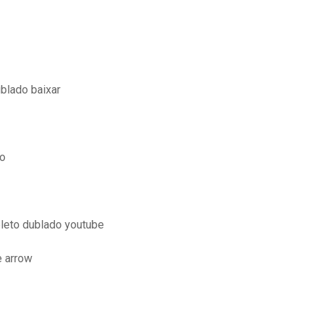
ublado baixar
do
leto dublado youtube
e arrow