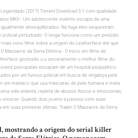
 - Legendado (2017) Torrent Download 5.1 com qualidade
ormatos MKV - Um adolescente violento escapa de uma
es igualmente desequilibrados. Na fuga eles sequestram
policial perturbado. O longa funciona como um prelúdio
 mais novo filme sobre a origem do Leatherface até que
 Massacre da Serra Elétrica - O Início um filme de
herface gostosão u.u sinceramente o melhor filme do
ro jovens psicopatas escapam de um hospital psiquiátrico
dos por um furioso policial em busca de vingança pela
 ser um maníaco que usa máscaras de pele humana e mata
a vida violenta, repleta de abusos físicos e emocionais,
ao crescer. Quando dois jovens a passeio com suas
em suas primeiras vítimas. Trailer O Massacre da Serra
, mostrando a origem do serial killer