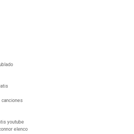
ublado
atis
) canciones
atis youtube
connor elenco