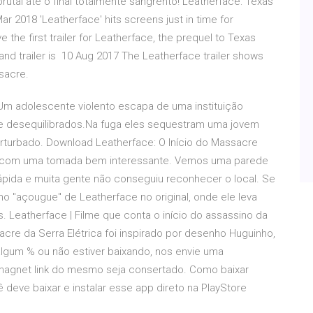
rutal até o final totalmente sangrento! Leatherface: Texas
 2018 'Leatherface' hits screens just in time for
the first trailer for Leatherface, the prequel to Texas
nd trailer is 10 Aug 2017 The Leatherface trailer shows
sacre.
 Um adolescente violento escapa de uma instituição
te desequilibrados.Na fuga eles sequestram uma jovem
erturbado. Download Leatherface: O Início do Massacre
ça com uma tomada bem interessante. Vemos uma parede
pida e muita gente não conseguiu reconhecer o local. Se
o "açougue" de Leatherface no original, onde ele leva
. Leatherface | Filme que conta o início do assassino da
acre da Serra Elétrica foi inspirado por desenho Huguinho,
algum % ou não estiver baixando, nos envie uma
agnet link do mesmo seja consertado. Como baixar
cê deve baixar e instalar esse app direto na PlayStore