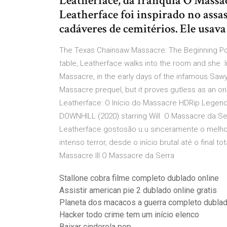
Leatherface, da franquia O Massa
Leatherface foi inspirado no ass
cadáveres de cemitérios. Ele usava
The Texas Chainsaw Massacre: The Beginning Poster
table, Leatherface walks into the room and she 
Massacre, in the early days of the infamous Saw
Massacre prequel, but it proves gutless as an ori
Leatherface: O Início do Massacre HDRip Legenda
DOWNHILL (2020) starring Will O Massacre da Ser
Leatherface gostosão u.u sinceramente o melh
intenso terror, desde o início brutal até o final
Massacre III O Massacre da Serra
Stallone cobra filme completo dublado online
Assistir american pie 2 dublado online gratis
Planeta dos macacos a guerra completo dubla
Hacker todo crime tem um início elenco
Baixar cinderela pop