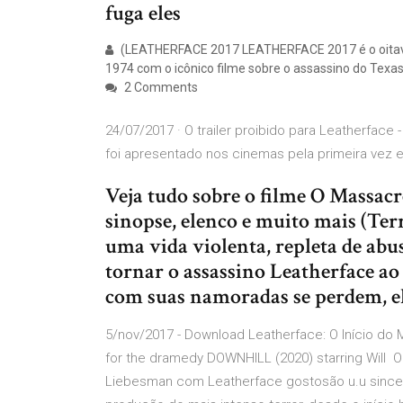
fuga eles
(LEATHERFACE 2017 LEATHERFACE 2017 é o oitavo f
1974 com o icônico filme sobre o assassino do Texa
2 Comments
24/07/2017 · O trailer proibido para Leatherface
foi apresentado nos cinemas pela primeira vez e
Veja tudo sobre o filme O Massacre 
sinopse, elenco e muito mais (Te
uma vida violenta, repleta de abus
tornar o assassino Leatherface ao
com suas namoradas se perdem, e
5/nov/2017 - Download Leatherface: O Início do 
for the dramedy DOWNHILL (2020) starring Will O 
Liebesman com Leatherface gostosão u.u sinc