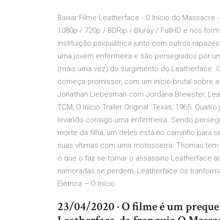
Baixar Filme Leatherface - O Início do Massacre
1080p / 720p / BDRip / Bluray / FullHD e nos f
instituição psiquiátrica junto com outros rapaz
uma jovem enfermeira e são perseguidos por um 
(mais uma vez) do surgimento do Leatherface. O
começa promissor, com um início brutal sobre a O
Jonathan Liebesman com Jordana Brewster, Leat
TCM, O Início Trailer Original. Texas, 1965. Quat
levando consigo uma enfermeira. Sendo persegui
morte da filha, um deles está no caminho para
suas vítimas com uma motosserra. Thomas tem um
o que o faz se tornar o assassino Leatherface 
namoradas se perdem, Leatherface os tranforma 
Elétrica – O Início
23/04/2020 · O filme é um prequel