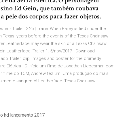
cre da Serra Elétrica. O personagem
assino Ed Gein, que também roubava
 a pele dos corpos para fazer objetos.
 · Trailer. 2:25 | Trailer When Bailey is tied under the
In Texas, years before the events of the Texas Chainsaw
yer Leatherface may wear the skin of a Texas Chainsaw
gin Leatherface: Trailer 1. 5/nov/2017 - Download
do Trailer, clip, images and poster for the dramedy
ra Elétrica - O Início um filme de Jonathan Liebesman com
or filme do TCM, Andrew fez um Uma produção do mais
 totalmente sangrento! Leatherface: Texas Chainsaw
do hd lançamento 2017