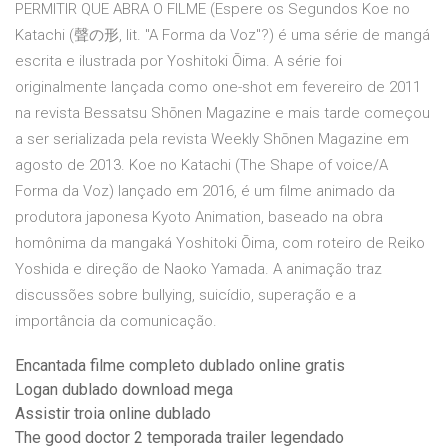
PERMITIR QUE ABRA O FILME (Espere os Segundos Koe no
Katachi (聲の形, lit. "A Forma da Voz"?) é uma série de mangá
escrita e ilustrada por Yoshitoki Ōima. A série foi
originalmente lançada como one-shot em fevereiro de 2011
na revista Bessatsu Shōnen Magazine e mais tarde começou
a ser serializada pela revista Weekly Shōnen Magazine em
agosto de 2013. Koe no Katachi (The Shape of voice/A
Forma da Voz) lançado em 2016, é um filme animado da
produtora japonesa Kyoto Animation, baseado na obra
homônima da mangaká Yoshitoki Ōima, com roteiro de Reiko
Yoshida e direção de Naoko Yamada. A animação traz
discussões sobre bullying, suicídio, superação e a
importância da comunicação.
Encantada filme completo dublado online gratis
Logan dublado download mega
Assistir troia online dublado
The good doctor 2 temporada trailer legendado