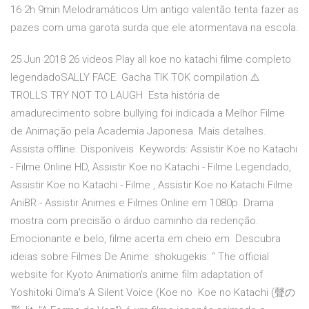
16 2h 9min Melodramáticos Um antigo valentão tenta fazer as
pazes com uma garota surda que ele atormentava na escola.
25 Jun 2018 26 videos Play all koe no katachi filme completo
legendadoSALLY FACE. Gacha TIK TOK compilation ⚠️
TROLLS TRY NOT TO LAUGH Esta história de
amadurecimento sobre bullying foi indicada a Melhor Filme
de Animação pela Academia Japonesa. Mais detalhes.
Assista offline. Disponíveis Keywords: Assistir Koe no Katachi
- Filme Online HD, Assistir Koe no Katachi - Filme Legendado,
Assistir Koe no Katachi - Filme , Assistir Koe no Katachi Filme
AniBR - Assistir Animes e Filmes Online em 1080p. Drama
mostra com precisão o árduo caminho da redenção.
Emocionante e belo, filme acerta em cheio em Descubra
ideias sobre Filmes De Anime. shokugekis: “ The official
website for Kyoto Animation's anime film adaptation of
Yoshitoki Oima's A Silent Voice (Koe no Koe no Katachi (聲の