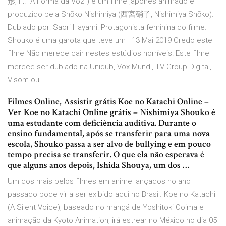
形, lit. "A Forma da Voz") é um filme japonês animado e
produzido pela Shōko Nishimiya (西宮硝子, Nishimiya Shōko):
Dublado por: Saori Hayami: Protagonista feminina do filme.
Shouko é uma garota que teve um 13 Mai 2019 Credo este
filme Não merece cair nestes estúdios horríveis! Este filme
merece ser dublado na Unidub, Vox Mundi, TV Group Digital,
Visom ou
Filmes Online, Assistir grátis Koe no Katachi Online –
Ver Koe no Katachi Online grátis – Nishimiya Shouko é
uma estudante com deficiência auditiva. Durante o
ensino fundamental, após se transferir para uma nova
escola, Shouko passa a ser alvo de bullying e em pouco
tempo precisa se transferir. O que ela não esperava é
que alguns anos depois, Ishida Shouya, um dos …
Um dos mais belos filmes em anime lançados no ano
passado pode vir a ser exibido aqui no Brasil. Koe no Katachi
(A Silent Voice), baseado no mangá de Yoshitoki Ooima e
animação da Kyoto Animation, irá estrear no México no dia 05