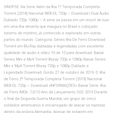
SINOPSE: Na Serie Além da Ilha 1ª Temporada Completa
Torrent (2018) Nacional WEB-DL 720p – Download | Dual Áudio
Dublado 720p 1080p – A série se passa em um resort de luxo
em uma ilha deserta que inaugura no Brasil o cobiçado
turismo de mistério, já conhecido e explorado em outras
partes do mundo. Categoria: Séries Ilha De Ferro Download
Torrent em Blu-Ray dubladas e legendadas com excelente
qualidade de áudio e vídeo 10 de 10 para download. Baixar
Series Mkv e Mp4 Torrent Bluray 720p e 1080p Baixar Series
Mkv e Mp4 Torrent Bluray 720p e 1080p Dublado e
Legendado Download. Gordo 27 de outubro de 2019. 0. Ilha
de Ferro 2ª Temporada Completa Torrent (2019) Nacional
WEB-DL 720p – Download »INFORMAÇÕES« Baixar Série: Ilha
de Ferro IMDb: 7,0/10 Ano de Lançamento S02: 2019 Durante
o final da Segunda Guerra Mundial, um grupo de cinco
soldados americanos é encarregado de atacar os nazistas
dentro da própria Alemanha. Apesar de estarem em