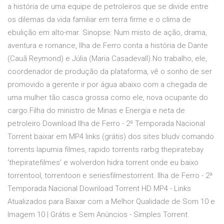
a história de uma equipe de petroleiros que se divide entre
os dilemas da vida familiar em terra firme e o clima de
ebulição em alto-mar. Sinopse: Num misto de ação, drama,
aventura e romance, Ilha de Ferro conta a história de Dante
(Cauã Reymond) e Júlia (Maria Casadevall).No trabalho, ele,
coordenador de produção da plataforma, vê o sonho de ser
promovido a gerente ir por água abaixo com a chegada de
uma mulher tão casca grossa como ele, nova ocupante do
cargo.Filha do ministro de Minas e Energia e neta de
petroleiro Download Ilha de Ferro - 2ª Temporada Nacional
Torrent baixar em MP4 links (grátis) dos sites bludv comando
torrents lapumia filmes, rapido torrents rarbg thepiratebay
'thepiratefilmes' e wolverdon hidra torrent onde eu baixo
torrentool, torrentoon e seriesfilmestorrent. Ilha de Ferro - 2ª
Temporada Nacional Download Torrent HD MP4 - Links
Atualizados para Baixar com a Melhor Qualidade de Som 10 e
Imagem 10 | Grátis e Sem Anúncios - Simples Torrent.