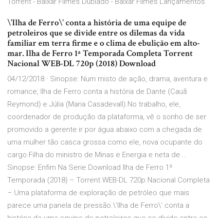
Torrent - Baixar Filmes Dublado - Baixar Filmes Lançamentos.
\’Ilha de Ferro\’ conta a história de uma equipe de
petroleiros que se divide entre os dilemas da vida
familiar em terra firme e o clima de ebulição em alto-
mar. Ilha de Ferro 1ª Temporada Completa Torrent
Nacional WEB-DL 720p (2018) Download
04/12/2018 · Sinopse: Num misto de ação, drama, aventura e
romance, Ilha de Ferro conta a história de Dante (Cauã
Reymond) e Júlia (Maria Casadevall).No trabalho, ele,
coordenador de produção da plataforma, vê o sonho de ser
promovido a gerente ir por água abaixo com a chegada de
uma mulher tão casca grossa como ele, nova ocupante do
cargo.Filha do ministro de Minas e Energia e neta de …
Sinopse: Enfim Na Serie Download Ilha de Ferro 1ª
Temporada (2018) – Torrent WEB-DL 720p Nacional Completa
– Uma plataforma de exploração de petróleo que mais
parece uma panela de pressão.\’Ilha de Ferro\’ conta a