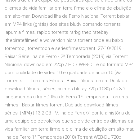
história de uma equipe de petroleiros que se divide entre os
dilemas da vida familiar em terra firme e o clima de ebulição
em alto-mar. Download Ilha de Ferro Nacional Torrent baixar
em MP4 links (grátis) dos sites bludv comando torrents
lapumia filmes, rapido torrents rarbg thepiratebay
'thepiratefilmes' e wolverdon hidra torrent onde eu baixo
torrentool, torrentoon e seriesfilmestorrent. 27/10/2019 ·
Baixar Série Ilha de Ferro - 2ª Temporada (2019) via Torrent
Nacional download em 720p / HD / WEB-DL e no formato MP4
com qualidade de vídeo 10 e qualidade de áudio 10 [Via
Torrents - … Torrents Filmes - Baixar filmes torrent Dublado
download filmes , séries, animes bluray 720p 1080p 4k 3D
lançamentos ultra HD Ilha de Ferro 1ª Temporada. Torrents
Filmes - Baixar filmes torrent Dublado download filmes ,
séries, (MP4) | 13.2 GB . \\’Ilha de Ferro\\’ conta a história de
uma equipe de petroleiros que se divide entre os dilemas da
vida familiar em terra firme e o clima de ebulição em alto-mar.
Ilha de Ferro 1ª Temporada (2018) Torrent WEB-DL 720p