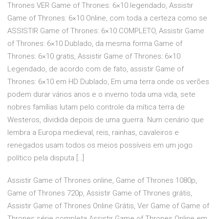
Thrones VER Game of Thrones: 6×10 legendado, Assistir
Game of Thrones: 6×10 Online, com toda a certeza como se
ASSISTIR Game of Thrones: 6×10 COMPLETO, Assistir Game
of Thrones: 6×10 Dublado, da mesma forma Game of
Thrones: 6×10 gratis, Assistir Game of Thrones: 6×10
Legendado, de acordo com de fato, assistir Game of
Thrones: 6×10 em HD Dublado, Em uma terra onde os verões
podem durar vários anos e o inverno toda uma vida, sete
nobres famílias lutam pelo controle da mítica terra de
Westeros, dividida depois de uma guerra. Num cenário que
lembra a Europa medieval, reis, rainhas, cavaleiros e
renegados usam todos os meios possíveis em um jogo
político pela disputa […]
Assistir Game of Thrones online, Game of Thrones 1080p,
Game of Thrones 720p, Assistir Game of Thrones grátis,
Assistir Game of Thrones Online Grátis, Ver Game of Game of
Thrones série completa Assistir Game of Thrones Online em