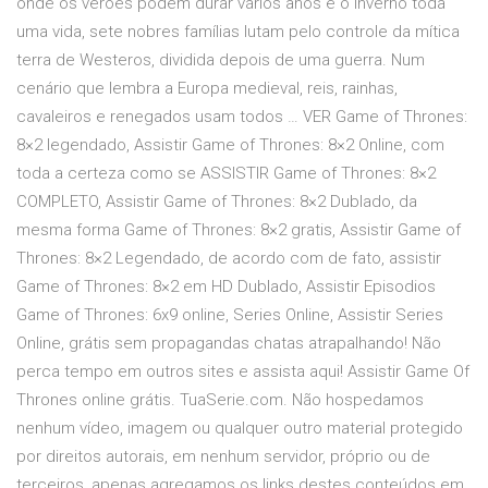
onde os verões podem durar vários anos e o inverno toda
uma vida, sete nobres famílias lutam pelo controle da mítica
terra de Westeros, dividida depois de uma guerra. Num
cenário que lembra a Europa medieval, reis, rainhas,
cavaleiros e renegados usam todos … VER Game of Thrones:
8×2 legendado, Assistir Game of Thrones: 8×2 Online, com
toda a certeza como se ASSISTIR Game of Thrones: 8×2
COMPLETO, Assistir Game of Thrones: 8×2 Dublado, da
mesma forma Game of Thrones: 8×2 gratis, Assistir Game of
Thrones: 8×2 Legendado, de acordo com de fato, assistir
Game of Thrones: 8×2 em HD Dublado, Assistir Episodios
Game of Thrones: 6x9 online, Series Online, Assistir Series
Online, grátis sem propagandas chatas atrapalhando! Não
perca tempo em outros sites e assista aqui! Assistir Game Of
Thrones online grátis. TuaSerie.com. Não hospedamos
nenhum vídeo, imagem ou qualquer outro material protegido
por direitos autorais, em nenhum servidor, próprio ou de
terceiros, apenas agregamos os links destes conteúdos em