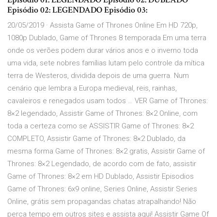
Episódio 02: LEGENDADO Episódio 03:
20/05/2019 · Assista Game of Thrones Online Em HD 720p,
1080p Dublado, Game of Thrones 8 temporada Em uma terra
onde os verões podem durar vários anos e o inverno toda
uma vida, sete nobres famílias lutam pelo controle da mítica
terra de Westeros, dividida depois de uma guerra. Num
cenário que lembra a Europa medieval, reis, rainhas,
cavaleiros e renegados usam todos … VER Game of Thrones:
8×2 legendado, Assistir Game of Thrones: 8×2 Online, com
toda a certeza como se ASSISTIR Game of Thrones: 8×2
COMPLETO, Assistir Game of Thrones: 8×2 Dublado, da
mesma forma Game of Thrones: 8×2 gratis, Assistir Game of
Thrones: 8×2 Legendado, de acordo com de fato, assistir
Game of Thrones: 8×2 em HD Dublado, Assistir Episodios
Game of Thrones: 6x9 online, Series Online, Assistir Series
Online, grátis sem propagandas chatas atrapalhando! Não
perca tempo em outros sites e assista aqui! Assistir Game Of