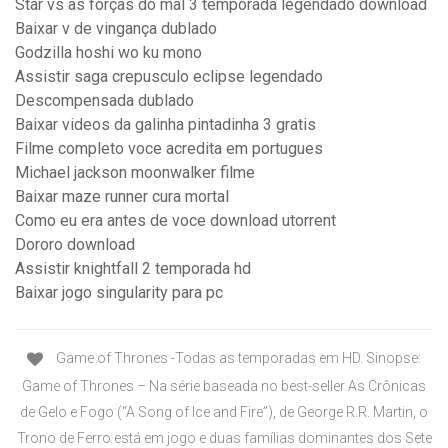
Star vs as forças do mal 3 temporada legendado download
Baixar v de vingança dublado
Godzilla hoshi wo ku mono
Assistir saga crepusculo eclipse legendado
Descompensada dublado
Baixar videos da galinha pintadinha 3 gratis
Filme completo voce acredita em portugues
Michael jackson moonwalker filme
Baixar maze runner cura mortal
Como eu era antes de voce download utorrent
Dororo download
Assistir knightfall 2 temporada hd
Baixar jogo singularity para pc
Game of Thrones -Todas as temporadas em HD. Sinopse:
Game of Thrones – Na série baseada no best-seller As Crônicas
de Gelo e Fogo (“A Song of Ice and Fire”), de George R.R. Martin, o
Trono de Ferro está em jogo e duas famílias dominantes dos Sete