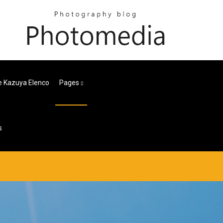
e Kazuya Elenco
Pages
s