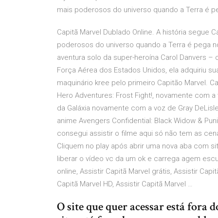
mais poderosos do universo quando a Terra é p
Capitã Marvel Dublado Online. A história segue 
poderosos do universo quando a Terra é pega no 
aventura solo da super-heroína Carol Danvers –
Força Aérea dos Estados Unidos, ela adquiriu s
maquinário kree pelo primeiro Capitão Marvel. C
Hero Adventures: Frost Fight!, novamente com a
da Galáxia novamente com a voz de Gray DeLisle
anime Avengers Confidential: Black Widow & Punis
consegui assistir o filme aqui só não tem as ce
Cliquem no play após abrir uma nova aba com s
liberar o vídeo vc da um ok e carrega agem escu
online, Assistir Capitã Marvel grátis, Assistir Capi
Capitã Marvel HD, Assistir Capitã Marvel …
O site que quer acessar está fora d