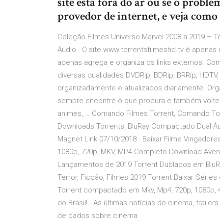
site está fora do ar ou se o prob
provedor de internet, e veja como 
Coleção Filmes Universo Marvel 2008 a 2019 – T
Áudio . O site www.torrentsfilmeshd.tv é apen
apenas agrega e organiza os links externos. Com
diversas qualidades DVDRip, BDRip, BRRip, HDTV, 
organizadamente e atualizados diariamente. Org
sempre encontre o que procura e também volte a 
animes, … Comando Filmes Torrent, Comando To
Downloads Torrents, BluRay Compactado Dual Áudio
Magnet Link 07/10/2018 · Baixar Filme Vingadores
1080p, 720p, MKV, MP4 Completo Download Avenger
Lançamentos de 2019 Torrent Dublados em BluRa
Terror, Ficção, Filmes 2019 Torrent Baixar Séries
Torrent compactado em Mkv, Mp4, 720p, 1080p, 
do Brasil! - As últimas notícias do cinema, traile
de dados sobre cinema