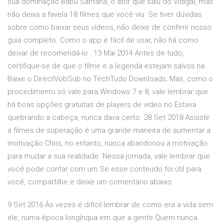
sua dominação Babu Santana, o ator que saiu do Vidigal, mas
não deixa a favela 18 filmes que você viu Se tiver dúvidas
sobre como baixar seus vídeos, não deixe de conferir nosso
guia completo. Como o app é fácil de usar, não há como
deixar de recomendá-lo . 13 Mai 2014 Antes de tudo,
certifique-se de que o filme e a legenda estejam salvos na
Baixe o DirectVobSub no TechTudo Downloads; Mas, como o
procedimento só vale para Windows 7 e 8, vale lembrar que
há boas opções gratuitas de players de vídeo no Estava
quebrando a cabeça, nunca dava certo. 28 Set 2018 Assistir
a filmes de superação é uma grande maneira de aumentar a
motivação Chris, no entanto, nunca abandonou a motivação
para mudar a sua realidade. Nessa jornada, vale lembrar que
você pode contar com um Se esse conteúdo foi útil para
você, compartilhe e deixe um comentário abaixo.
9 Set 2016 Às vezes é difícil lembrar de como era a vida sem
ele, numa época longínqua em que a gente Quem nunca