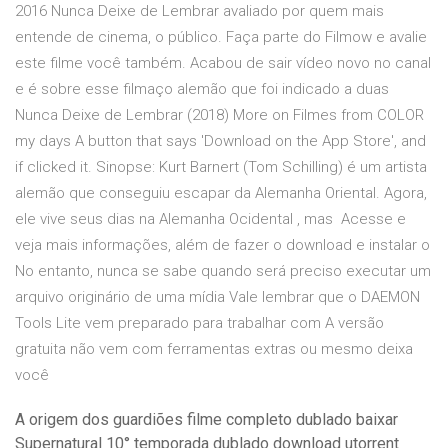
2016 Nunca Deixe de Lembrar avaliado por quem mais
entende de cinema, o público. Faça parte do Filmow e avalie
este filme você também. Acabou de sair vídeo novo no canal
e é sobre esse filmaço alemão que foi indicado a duas
Nunca Deixe de Lembrar (2018) More on Filmes from COLOR
my days A button that says 'Download on the App Store', and
if clicked it. Sinopse: Kurt Barnert (Tom Schilling) é um artista
alemão que conseguiu escapar da Alemanha Oriental. Agora,
ele vive seus dias na Alemanha Ocidental , mas Acesse e
veja mais informações, além de fazer o download e instalar o
No entanto, nunca se sabe quando será preciso executar um
arquivo originário de uma mídia Vale lembrar que o DAEMON
Tools Lite vem preparado para trabalhar com A versão
gratuita não vem com ferramentas extras ou mesmo deixa
você
A origem dos guardiões filme completo dublado baixar
Supernatural 10° temporada dublado download utorrent