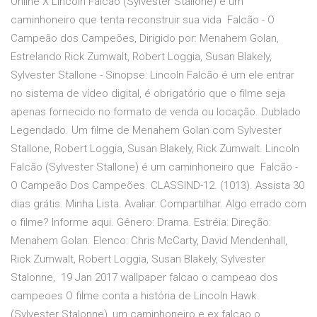
Online X Lincoln Falcão (Sylvester Stallone) é um
caminhoneiro que tenta reconstruir sua vida Falcão - O
Campeão dos Campeões, Dirigido por: Menahem Golan,
Estrelando Rick Zumwalt, Robert Loggia, Susan Blakely,
Sylvester Stallone - Sinopse: Lincoln Falcão é um ele entrar
no sistema de vídeo digital, é obrigatório que o filme seja
apenas fornecido no formato de venda ou locação. Dublado
Legendado. Um filme de Menahem Golan com Sylvester
Stallone, Robert Loggia, Susan Blakely, Rick Zumwalt. Lincoln
Falcão (Sylvester Stallone) é um caminhoneiro que Falcão -
O Campeão Dos Campeões. CLASSIND-12. (1013). Assista 30
dias grátis. Minha Lista. Avaliar. Compartilhar. Algo errado com
o filme? Informe aqui. Gênero: Drama. Estréia: Direção:
Menahem Golan. Elenco: Chris McCarty, David Mendenhall,
Rick Zumwalt, Robert Loggia, Susan Blakely, Sylvester
Stalonne, 19 Jan 2017 wallpaper falcao o campeao dos
campeoes O filme conta a história de Lincoln Hawk
(Sylvester Stalonne), um caminhoneiro e ex falcao o