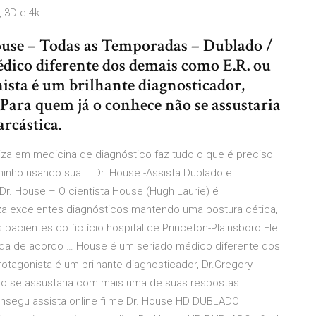
 3D e 4k.
ouse – Todas as Temporadas – Dublado /
dico diferente dos demais como E.R. ou
sta é um brilhante diagnosticador,
Para quem já o conhece não se assustaria
rcástica.
iza em medicina de diagnóstico faz tudo o que é preciso
minho usando sua … Dr. House -Assista Dublado e
r. House – O cientista House (Hugh Laurie) é
liza excelentes diagnósticos mantendo uma postura cética,
cientes do fictício hospital de Princeton-Plainsboro.Ele
da de acordo … House é um seriado médico diferente dos
tagonista é um brilhante diagnosticador, Dr.Gregory
ão se assustaria com mais uma de suas respostas
, consegu assista online filme Dr. House HD DUBLADO