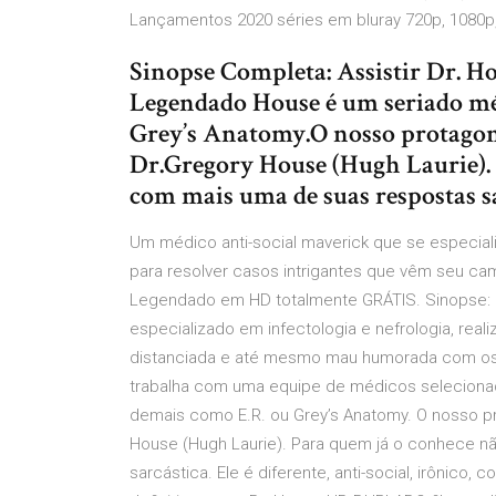
Lançamentos 2020 séries em bluray 720p, 1080p,
Sinopse Completa: Assistir Dr. H
Legendado House é um seriado mé
Grey’s Anatomy.O nosso protagoni
Dr.Gregory House (Hugh Laurie). 
com mais uma de suas respostas sa
Um médico anti-social maverick que se especial
para resolver casos intrigantes que vêm seu ca
Legendado em HD totalmente GRÁTIS. Sinopse: D
especializado em infectologia e nefrologia, rea
distanciada e até mesmo mau humorada com os pa
trabalha com uma equipe de médicos seleciona
demais como E.R. ou Grey’s Anatomy. O nosso pro
House (Hugh Laurie). Para quem já o conhece n
sarcástica. Ele é diferente, anti-social, irônico