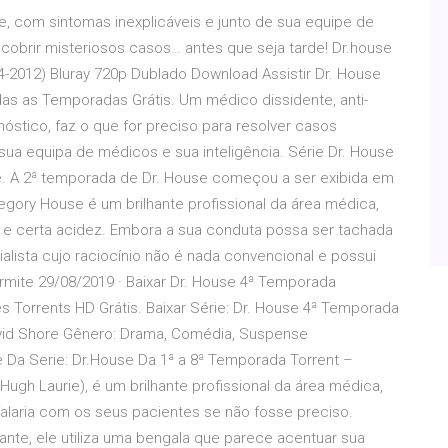
, com sintomas inexplicáveis e junto de sua equipe de
obrir misteriosos casos… antes que seja tarde! Dr.house
-2012) Bluray 720p Dublado Download Assistir Dr. House
odas as Temporadas Grátis. Um médico dissidente, anti-
óstico, faz o que for preciso para resolver casos
sua equipa de médicos e sua inteligência. Série Dr. House
 A 2ª temporada de Dr. House começou a ser exibida em
gory House é um brilhante profissional da área médica,
 e certa acidez. Embora a sua conduta possa ser tachada
lista cujo raciocínio não é nada convencional e possui
ermite 29/08/2019 · Baixar Dr. House 4ª Temporada
 Torrents HD Grátis. Baixar Série: Dr. House 4ª Temporada
 David Shore Gênero: Drama, Comédia, Suspense
 Da Serie: Dr.House Da 1ª a 8ª Temporada Torrent –
ugh Laurie), é um brilhante profissional da área médica,
laria com os seus pacientes se não fosse preciso.
ante, ele utiliza uma bengala que parece acentuar sua