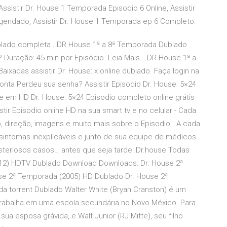
istir Dr. House 1 Temporada Episodio 6 Online, Assistir
gendado, Assistir Dr. House 1 Temporada ep 6 Completo.
lado completa . DR.House 1ª a 8ª Temporada Dublado
 Duração: 45 min por Episódio. Leia Mais… DR.House 1ª a
xadas assistir Dr. House: x online dublado. Faça login na
nta Perdeu sua senha? Assistir Episodio Dr. House: 5×24
ine em HD Dr. House: 5×24 Episodio completo online grátis
tir Episodio online HD na sua smart tv e no celular - Cada
o, direção, imagens e muito mais sobre o Episodio . A cada
intomas inexplicáveis e junto de sua equipe de médicos
steriosos casos… antes que seja tarde! Dr.house Todas
012) HDTV Dublado Download Downloads: Dr. House 2ª
se 2ª Temporada (2005) HD Dublado Dr. House 2ª
 torrent Dublado Walter White (Bryan Cranston) é um
trabalha em uma escola secundária no Novo México. Para
ua esposa grávida, e Walt Junior (RJ Mitte), seu filho