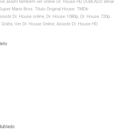
ine assim também ver online Dr. House HD DUBLADO afinal
Super Mario Bros. Título Original House. TMDb
ssistir Dr. House online, Dr. House 1080p, Dr. House 720p,
e Grátis, Ver Dr. House Online, Assistir Dr. House HD
leto
 dublado