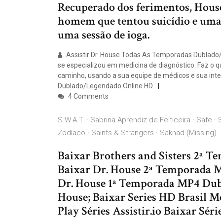
Recuperado dos ferimentos, House 
homem que tentou suicídio e uma 
uma sessão de ioga.
Assistir Dr. House Todas As Temporadas Dublado/
se especializou em medicina de diagnóstico. Faz o qu
caminho, usando a sua equipe de médicos e sua inte
Dublado/Legendado Online HD
4 Comments
S.W.A.T. · Sabrina Aprendiz de Feiticeira · Safe 
Zodíaco · Saints & Strangers · Saknad (Missing)
Baixar Brothers and Sisters 2ª 
Baixar Dr. House 2ª Temporada M
Dr. House 1ª Temporada MP4 Dub
House; Baixar Series HD Brasil M
Play Séries Assistir.io Baixar Sé