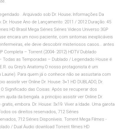
te.
egendado . Arquivado sob Dr. House; Informações Da
: Dr. House Ano de Lançamento: 2011 / 2012 Duração: 45
eries HD Brasil Mega Séries Séries Videos Universo 3GP
House encara um novo paciente, com sintomas inexplicáveis
enfermeiras, ele deve descobrir misteriosos casos… antes
8ª Completa – Torrent (2004- 2012) HDTV Dublado
e – Todas as Temporadas – Dublado / Legendado House é
.R. ou Grey’s Anatomy.O nosso protagonista é um
h Laurie). Para quem já o conhece não se assustaria com
io assistir ver Online Dr. House: 3×1 HD DUBLADO, Dr.
. O Significado das Coisas. Após se recuperar dos
ajuda da bengala. a princípio assistir ver Online Dr.
gratis, embora. Dr. House: 3x19. Viver a Idade. Uma garota
Todos os direitos reservados, 712 Séries
servados, 712 Séries Disponíveis. Torrent Mega Filmes -
blado / Dual Áudio download Torrent filmes HD