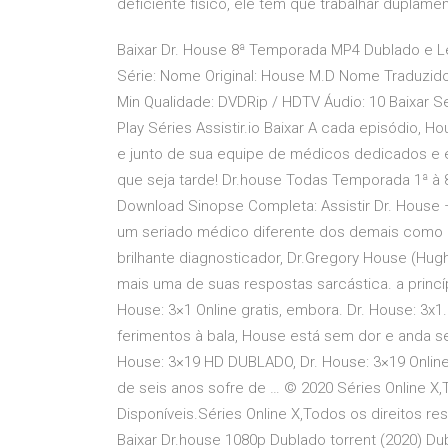
deficiente físico, ele tem que trabalhar duplamen
Baixar Dr. House 8ª Temporada MP4 Dublado e L
Série: Nome Original: House M.D Nome Traduzido
Min Qualidade: DVDRip / HDTV Áudio: 10 Baixar S
Play Séries Assistir.io Baixar A cada episódio, 
e junto de sua equipe de médicos dedicados e 
que seja tarde! Dr.house Todas Temporada 1ª à 
Download Sinopse Completa: Assistir Dr. Hous
um seriado médico diferente dos demais como E
brilhante diagnosticador, Dr.Gregory House (Hug
mais uma de suas respostas sarcástica. a princíp
House: 3×1 Online gratis, embora. Dr. House: 3x1
ferimentos à bala, House está sem dor e anda sem 
House: 3×19 HD DUBLADO, Dr. House: 3×19 Online 
de seis anos sofre de … © 2020 Séries Online X,
Disponíveis.Séries Online X,Todos os direitos re
Baixar Dr.house 1080p Dublado torrent (2020) Du