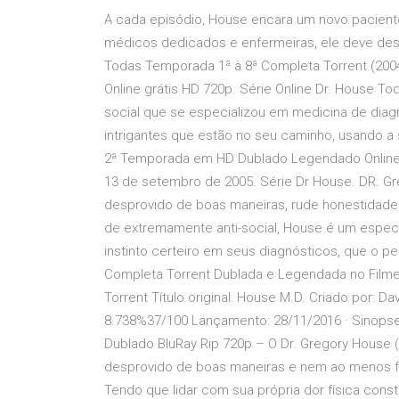
A cada episódio, House encara um novo paciente
médicos dedicados e enfermeiras, ele deve desc
Todas Temporada 1ª à 8ª Completa Torrent (2004
Online grátis HD 720p. Série Online Dr. House T
social que se especializou em medicina de diagn
intrigantes que estão no seu caminho, usando a 
2ª Temporada em HD Dublado Legendado Online.
13 de setembro de 2005. Série Dr House. DR. Gre
desprovido de boas maneiras, rude honestidade
de extremamente anti-social, House é um especia
instinto certeiro em seus diagnósticos, que o p
Completa Torrent Dublada e Legendada no Filmes
Torrent Título original: House M.D. Criado por:
8.738%37/100 Lançamento: 28/11/2016 · Sinopse
Dublado BluRay Rip 720p – O Dr. Gregory House (H
desprovido de boas maneiras e nem ao menos fa
Tendo que lidar com sua própria dor física const