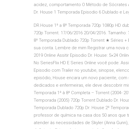
acidez, comportamento O Método de Sócrates Ass
Dr. House 1 Temporada Episodio 6 Dublado e Le
DR.House 1ª a 8ª Temporada 720p 1080p HD dub
720p Torrent. 17/06/2016 20/04/2016. Tamanho: ?
8ª Temporada Dublado 720p Torrent ★ Séries + Bai
sua conta. Lembre de mim Registrar uma nova co
2019 Online Assitir Episodio Dr. House: 5×24 Onl
No SeriesFlix HD E Series Online você pode: Assis
Episodio com Trailer no youtube, sinopse, elenc
episódio, House encara um novo paciente, com s
dedicados e enfermeiras, ele deve descobrir mi
Temporada 1ª à 8ª Completa – Torrent (2004- 2
Temporada (2005) 720p Torrent Dublado Dr. Hou
Temporada Dublado 720p Dr. House 2ª Temporada
professor de química na casa dos 50 anos que 
atender às necessidades de Skyler (Anna Gunn), s