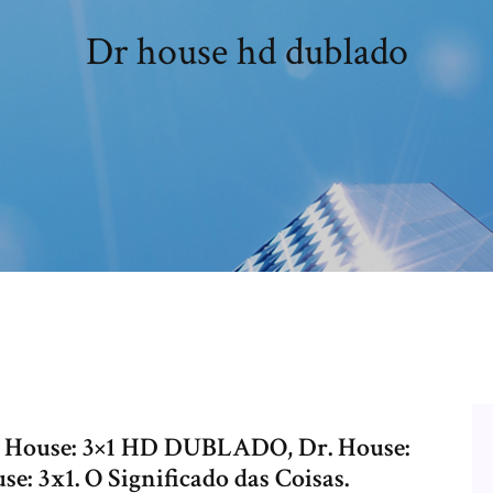
Dr house hd dublado
Dr. House: 3×1 HD DUBLADO, Dr. House:
se: 3x1. O Significado das Coisas.