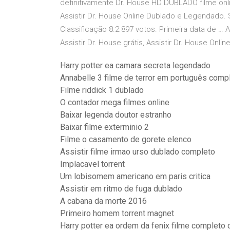
definitivamente Dr. House HD DUBLADO filme onl
Assistir Dr. House Online Dublado e Legendado. 
Classificação 8.2 897 votos. Primeira data de … A
Assistir Dr. House grátis, Assistir Dr. House Onlin
Harry potter ea camara secreta legendado
Annabelle 3 filme de terror em português comp
Filme riddick 1 dublado
O contador mega filmes online
Baixar legenda doutor estranho
Baixar filme exterminio 2
Filme o casamento de gorete elenco
Assistir filme irmao urso dublado completo
Implacavel torrent
Um lobisomem americano em paris critica
Assistir em ritmo de fuga dublado
A cabana da morte 2016
Primeiro homem torrent magnet
Harry potter ea ordem da fenix filme completo