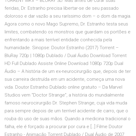
TORRENT MKV – BLURAY 3D. Mas antes de curar suas
feridas, Dr. Estranho precisa libertar-se de seu passado
doloroso e dar vazão a seu raríssimo dom – o dom da magia.
Agora como o novo Mago Supremo, Dr. Estranho testa seus
limites, combatendo os monstros que guardam os portões e
enfrentando a mais terrível entidade conhecida pela
humanidade. Sinopse: Doutor Estranho (2017) Torrent –
BluRay 720p | 1080p Dublado / Dual Áudio Download Torrent
HD Full Dublado Assiste Online Download 1080p 720p Dual
Áudio – A história de um ex-neurocirurgião que, depois de ter
sua carreira destruída em um acidente, começa uma nova
vida. Doutor Estranho Dublado online gratuito – Da Marvel
Studios vem “Doctor Strange”, a história do mundialmente
famoso neurocirurgião Dr. Stephen Strange, cuja vida muda
para sempre depois de um terrível acidente de carro, que o
rouba do uso de suas mãos. Quando a medicina tradicional o
falha, ele é forçado a procurar por cura e […] Filme Doutor
Estranho - Animação Torrent Dublado / Dual Áudio de 2007