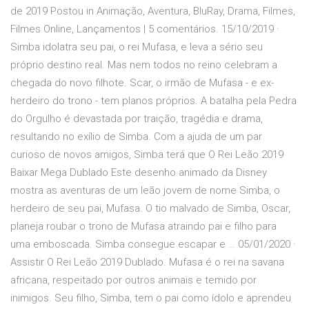
de 2019 Postou in Animação, Aventura, BluRay, Drama, Filmes,
Filmes Online, Lançamentos | 5 comentários. 15/10/2019 ·
Simba idolatra seu pai, o rei Mufasa, e leva a sério seu
próprio destino real. Mas nem todos no reino celebram a
chegada do novo filhote. Scar, o irmão de Mufasa - e ex-
herdeiro do trono - tem planos próprios. A batalha pela Pedra
do Orgulho é devastada por traição, tragédia e drama,
resultando no exílio de Simba. Com a ajuda de um par
curioso de novos amigos, Simba terá que O Rei Leão 2019
Baixar Mega Dublado Este desenho animado da Disney
mostra as aventuras de um leão jovem de nome Simba, o
herdeiro de seu pai, Mufasa. O tio malvado de Simba, Oscar,
planeja roubar o trono de Mufasa atraindo pai e filho para
uma emboscada. Simba consegue escapar e … 05/01/2020 ·
Assistir O Rei Leão 2019 Dublado. Mufasa é o rei na savana
africana, respeitado por outros animais e temido por
inimigos. Seu filho, Simba, tem o pai como ídolo e aprendeu