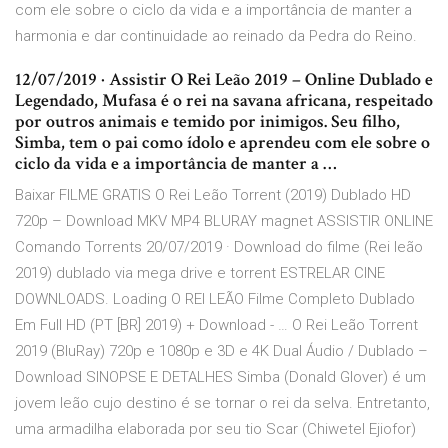
com ele sobre o ciclo da vida e a importância de manter a
harmonia e dar continuidade ao reinado da Pedra do Reino.
12/07/2019 · Assistir O Rei Leão 2019 – Online Dublado e
Legendado, Mufasa é o rei na savana africana, respeitado
por outros animais e temido por inimigos. Seu filho,
Simba, tem o pai como ídolo e aprendeu com ele sobre o
ciclo da vida e a importância de manter a …
Baixar FILME GRATIS O Rei Leão Torrent (2019) Dublado HD
720p – Download MKV MP4 BLURAY magnet ASSISTIR ONLINE
Comando Torrents 20/07/2019 · Download do filme (Rei leão
2019) dublado via mega drive e torrent ESTRELAR CINE
DOWNLOADS. Loading O REI LEÃO Filme Completo Dublado
Em Full HD (PT [BR] 2019) + Download - … O Rei Leão Torrent
2019 (BluRay) 720p e 1080p e 3D e 4K Dual Áudio / Dublado –
Download SINOPSE E DETALHES Simba (Donald Glover) é um
jovem leão cujo destino é se tornar o rei da selva. Entretanto,
uma armadilha elaborada por seu tio Scar (Chiwetel Ejiofor)