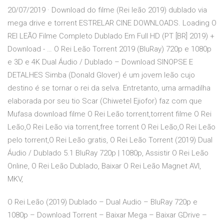
20/07/2019 · Download do filme (Rei leão 2019) dublado via
mega drive e torrent ESTRELAR CINE DOWNLOADS. Loading O
REI LEÃO Filme Completo Dublado Em Full HD (PT [BR] 2019) +
Download - … O Rei Leão Torrent 2019 (BluRay) 720p e 1080p
e 3D e 4K Dual Áudio / Dublado – Download SINOPSE E
DETALHES Simba (Donald Glover) é um jovem leão cujo
destino é se tornar o rei da selva. Entretanto, uma armadilha
elaborada por seu tio Scar (Chiwetel Ejiofor) faz com que
Mufasa download filme O Rei Leão torrent,torrent filme O Rei
Leão,O Rei Leão via torrent,free torrent O Rei Leão,O Rei Leão
pelo torrent,O Rei Leão gratis, O Rei Leão Torrent (2019) Dual
Áudio / Dublado 5.1 BluRay 720p | 1080p, Assistir O Rei Leão
Online, O Rei Leão Dublado, Baixar O Rei Leão Magnet AVI,
MKV,
O Rei Leão (2019) Dublado – Dual Audio – BluRay 720p e
1080p – Download Torrent – Baixar Mega – Baixar GDrive –