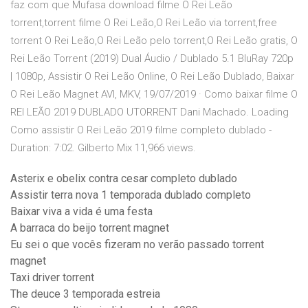
faz com que Mufasa download filme O Rei Leão
torrent,torrent filme O Rei Leão,O Rei Leão via torrent,free
torrent O Rei Leão,O Rei Leão pelo torrent,O Rei Leão gratis, O
Rei Leão Torrent (2019) Dual Áudio / Dublado 5.1 BluRay 720p
| 1080p, Assistir O Rei Leão Online, O Rei Leão Dublado, Baixar
O Rei Leão Magnet AVI, MKV, 19/07/2019 · Como baixar filme O
REI LEÃO 2019 DUBLADO UTORRENT Dani Machado. Loading
Como assistir O Rei Leão 2019 filme completo dublado -
Duration: 7:02. Gilberto Mix 11,966 views.
Asterix e obelix contra cesar completo dublado
Assistir terra nova 1 temporada dublado completo
Baixar viva a vida é uma festa
A barraca do beijo torrent magnet
Eu sei o que vocês fizeram no verão passado torrent
magnet
Taxi driver torrent
The deuce 3 temporada estreia