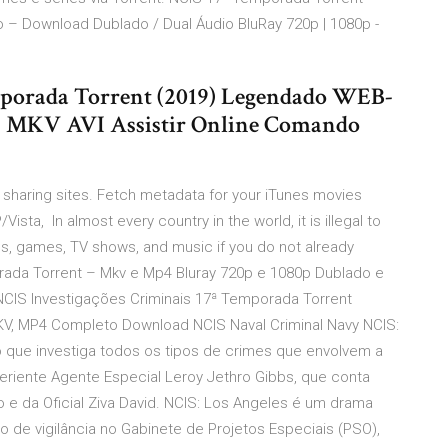
 – Download Dublado / Dual Áudio BluRay 720p | 1080p -
mporada Torrent (2019) Legendado WEB-
4 MKV AVI Assistir Online Comando
sharing sites. Fetch metadata for your iTunes movies
ta, In almost every country in the world, it is illegal to
s, games, TV shows, and music if you do not already
rada Torrent – Mkv e Mp4 Bluray 720p e 1080p Dublado e
CIS Investigações Criminais 17ª Temporada Torrent
KV, MP4 Completo Download NCIS Naval Criminal Navy NCIS:
do que investiga todos os tipos de crimes que envolvem a
eriente Agente Especial Leroy Jethro Gibbs, que conta
e da Oficial Ziva David. NCIS: Los Angeles é um drama
de vigilância no Gabinete de Projetos Especiais (PSO),