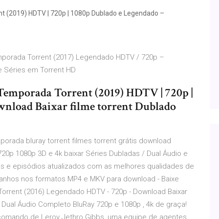
nt (2019) HDTV | 720p | 1080p Dublado e Legendado –
Temporada Torrent (2017) Legendado HDTV / 720p –
 e Séries em Torrent HD
 Temporada Torrent (2019) HDTV | 720p |
nload Baixar filme torrent Dublado
porada bluray torrent filmes torrent grátis download
720p 1080p 3D e 4k baixar Séries Dubladas / Dual Áudio e
 e episódios atualizados com as melhores qualidades de
manhos nos formatos MP4 e MKV para download - Baixe
 Torrent (2016) Legendado HDTV - 720p - Download Baixar
 Dual Áudio Completo BluRay 720p e 1080p , 4k de graça!
comando de Leroy Jethro Gibbs, uma equipe de agentes