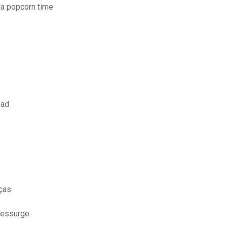
da popcorn time
oad
ças
ressurge