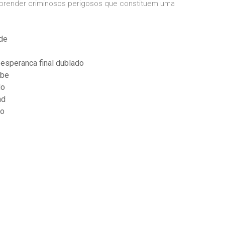
 prender criminosos perigosos que constituem uma
de
 esperanca final dublado
ube
do
hd
do