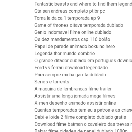
Fantastic beasts and where to find them legen
Gta san andreas completo pt br pc
Toma la da ca 1 temporada ep 9
Game of thrones oitava temporada dublado
Genio indomavel filme online dublado
Os dez mandamentos cap 116 bolão
Papel de parede animado boku no hero
Legenda thor mundo sombrio
O grande ditador dublado em portugues downl
Ford vs ferrari download legendado
Para sempre minha garota dublado
Series e torrents
A maquina de lembranças filme trailer
Assistir uma longa jornada mega filmes
X-men desenho animado assistir online
Quantas temporadas tem eu a patroa e as crian
Debi e loide 2 filme completo dublado gratis
Download filme batman o cavaleiro das trevas 
Baixar filme cidades de papel dublado 1080p