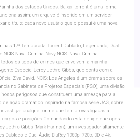
arinha dos Estados Unidos. Baixar torrent é uma forma
 Funciona assim: um arquivo é inserido em um servidor
xar o título; cada novo usuário que o possui é uma nova
iminais 17ª Temporada Torrent Dublado, Legendado, Dual
NCIS Naval Criminal Navy NCIS: Naval Criminal
ga todos os tipos de crimes que envolvem a marinha
 Agente Especial Leroy Jethro Gibbs, que conta com a
ficial Ziva David. NCIS: Los Angeles é um drama sobre os
ncia no Gabinete de Projetos Especiais (PSO), uma divisão
minosos perigosos que constituem uma ameaça para a
 de ação dramático inspirado na famosa série JAG, sobre
investigar qualquer crime que tem provas ligadas a
o cargos e posições.Comandando esta equipe que opera
eroy Jethro Gibbs (Mark Harmon), um investigador altamente
es Dublado e Dual Áudio BluRay 1080p, 720p, 3D e 4k.