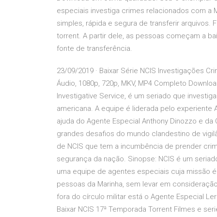
especiais investiga crimes relacionados com a M
simples, rápida e segura de transferir arquivos.
torrent. A partir dele, as pessoas começam a bai
fonte de transferência.
23/09/2019 · Baixar Série NCIS Investigações Cr
Áudio, 1080p, 720p, MKV, MP4 Completo Download 
Investigative Service, é um seriado que investi
americana. A equipe é liderada pelo experiente
ajuda do Agente Especial Anthony Dinozzo e da O
grandes desafios do mundo clandestino de vigilâ
de NCIS que tem a incumbência de prender cri
segurança da nação. Sinopse: NCIS é um seriado
uma equipe de agentes especiais cuja missão é 
pessoas da Marinha, sem levar em consideraçã
fora do círculo militar está o Agente Especial L
Baixar NCIS 17ª Temporada Torrent Filmes e seri