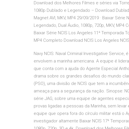
Download dos Melhores Filmes e séries via Torre
1080p Dublado e Legendado – Download Dublado /
Magnet AVI, MKV, MP4 29/09/2019 · Baixar Série
Legendado, Dual Áudio, 1080p, 720p, MKV, MP4 
Baixar Série NCIS Los Angeles 11ª Temporada To
MP4 Completo Download NCIS Los Angeles NCIS
Navy NCIS: Naval Criminal Investigative Service,
envolvem a marinha americana. A equipe é lidera
que conta com a ajuda do Agente Especial Anthon
drama sobre os grandes desafios do mundo cland
(PSO), uma divisão de NCIS que tem a incumbên
ameaça para a segurança da nação. Sinopse: NC
série JAG, sobre uma equipe de agentes especia
provas ligadas a pessoas da Marinha, sem lev
equipe que opera fora do círculo militar está o
investigador altamente Baixar NCIS 17ª Temporad
1080p, 720p, 3D e 4k. Download dos Melhores Fil