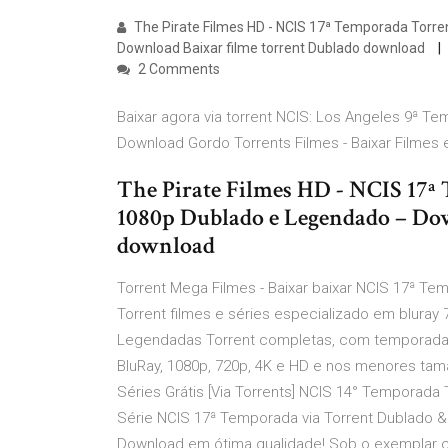
The Pirate Filmes HD - NCIS 17ª Temporada Torre
Download Baixar filme torrent Dublado download
2 Comments
Baixar agora via torrent NCIS: Los Angeles 9ª 
Download Gordo Torrents Filmes - Baixar Filmes
The Pirate Filmes HD - NCIS 17ª
1080p Dublado e Legendado – Dow
download
Torrent Mega Filmes - Baixar baixar NCIS 17ª Tem
Torrent filmes e séries especializado em bluray 
Legendadas Torrent completas, com temporadas
BluRay, 1080p, 720p, 4K e HD e nos menores ta
Séries Grátis [Via Torrents] NCIS 14° Temporada
Série NCIS 17ª Temporada via Torrent Dublado &
Download em ótima qualidade! Sob o exemplar 