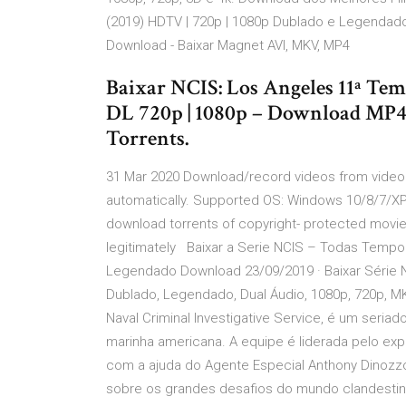
(2019) HDTV | 720p | 1080p Dublado e Legendado
Download - Baixar Magnet AVI, MKV, MP4
Baixar NCIS: Los Angeles 11ª Te
DL 720p | 1080p – Download MP
Torrents.
31 Mar 2020 Download/record videos from video 
automatically. Supported OS: Windows 10/8/7/XP/Vis
download torrents of copyright- protected movie
legitimately Baixar a Serie NCIS – Todas Tempo
Legendado Download 23/09/2019 · Baixar Série N
Dublado, Legendado, Dual Áudio, 1080p, 720p, M
Naval Criminal Investigative Service, é um seria
marinha americana. A equipe é liderada pelo exp
com a ajuda do Agente Especial Anthony Dinozzo 
sobre os grandes desafios do mundo clandestino 