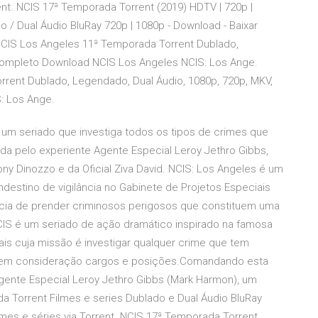
nt. NCIS 17ª Temporada Torrent (2019) HDTV | 720p |
 Dual Áudio BluRay 720p | 1080p - Download - Baixar
 NCIS Los Angeles 11ª Temporada Torrent Dublado,
Completo Download NCIS Los Angeles NCIS: Los Ange.
rrent Dublado, Legendado, Dual Áudio, 1080p, 720p, MKV,
: Los Ange.
 é um seriado que investiga todos os tipos de crimes que
da pelo experiente Agente Especial Leroy Jethro Gibbs,
y Dinozzo e da Oficial Ziva David. NCIS: Los Angeles é um
estino de vigilância no Gabinete de Projetos Especiais
cia de prender criminosos perigosos que constituem uma
IS é um seriado de ação dramático inspirado na famosa
is cuja missão é investigar qualquer crime que tem
ar em consideração cargos e posições.Comandando esta
 Agente Especial Leroy Jethro Gibbs (Mark Harmon), um
a Torrent Filmes e series Dublado e Dual Áudio BluRay
mes e séries via Torrent. NCIS 17ª Temporada Torrent