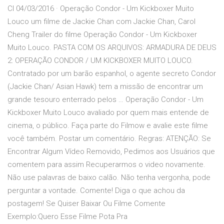
Cl 04/03/2016 · Operação Condor - Um Kickboxer Muito
Louco um filme de Jackie Chan com Jackie Chan, Carol
Cheng Trailer do filme Operação Condor - Um Kickboxer
Muito Louco. PASTA COM OS ARQUIVOS: ARMADURA DE DEUS
2: OPERAÇÃO CONDOR / UM KICKBOXER MUITO LOUCO.
Contratado por um barão espanhol, o agente secreto Condor
(Jackie Chan/ Asian Hawk) tem a missão de encontrar um
grande tesouro enterrado pelos … Operação Condor - Um
Kickboxer Muito Louco avaliado por quem mais entende de
cinema, o público. Faça parte do Filmow e avalie este filme
você também. Postar um comentário. Regras: ATENÇÃO: Se
Encontrar Algum Vídeo Removido, Pedimos aos Usuários que
comentem para assim Recuperarmos o video novamente.
Não use palavras de baixo calão. Não tenha vergonha, pode
perguntar a vontade. Comente! Diga o que achou da
postagem! Se Quiser Baixar Ou Filme Comente
Exemplo:Quero Esse Filme Pota Pra