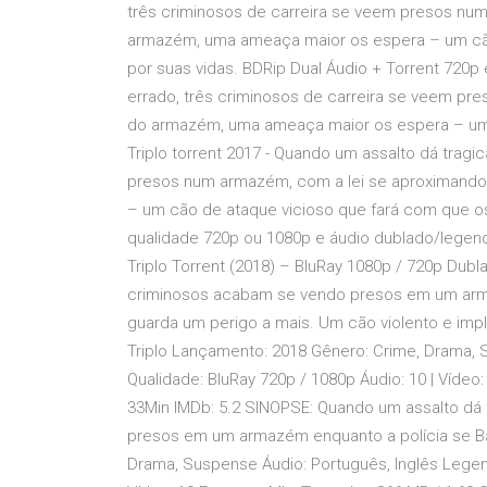
três criminosos de carreira se veem presos nu
armazém, uma ameaça maior os espera – um cão 
por suas vidas. BDRip Dual Áudio + Torrent 720
errado, três criminosos de carreira se veem pr
do armazém, uma ameaça maior os espera – um 
Triplo torrent 2017 - Quando um assalto dá trag
presos num armazém, com a lei se aproximando
– um cão de ataque vicioso que fará com que os 
qualidade 720p ou 1080p e áudio dublado/legend
Triplo Torrent (2018) – BluRay 1080p / 720p Dub
criminosos acabam se vendo presos em um armaz
guarda um perigo a mais. Um cão violento e impla
Triplo Lançamento: 2018 Gênero: Crime, Drama, 
Qualidade: BluRay 720p / 1080p Áudio: 10 | Víde
33Min IMDb: 5.2 SINOPSE: Quando um assalto dá
presos em um armazém enquanto a polícia se Bai
Drama, Suspense Áudio: Português, Inglês Legend