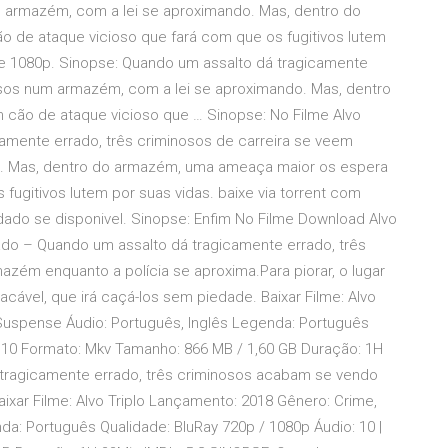
m armazém, com a lei se aproximando. Mas, dentro do
de ataque vicioso que fará com que os fugitivos lutem
p e 1080p. Sinopse: Quando um assalto dá tragicamente
esos num armazém, com a lei se aproximando. Mas, dentro
cão de ataque vicioso que … Sinopse: No Filme Alvo
icamente errado, três criminosos de carreira se veem
. Mas, dentro do armazém, uma ameaça maior os espera
fugitivos lutem por suas vidas. baixe via torrent com
ado se disponivel. Sinopse: Enfim No Filme Download Alvo
lado – Quando um assalto dá tragicamente errado, três
ém enquanto a polícia se aproxima.Para piorar, o lugar
cável, que irá caçá-los sem piedade. Baixar Filme: Alvo
Suspense Áudio: Português, Inglês Legenda: Português
o: 10 Formato: Mkv Tamanho: 866 MB / 1,60 GB Duração: 1H
 tragicamente errado, três criminosos acabam se vendo
xar Filme: Alvo Triplo Lançamento: 2018 Gênero: Crime,
a: Português Qualidade: BluRay 720p / 1080p Áudio: 10 |