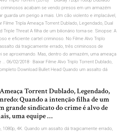
lvo Triplo Torrent (2018) – BluRay 720p/1080p Dublado –
ês criminosos acabam se vendo presos em um armazém
gar guarda um perigo a mais. Um cão violento e implacável,
ar Filme Tripla Ameaça Torrent Dublado, Legendado, Dual
riple Threat A filha de um bilionário torna-se. Sinopse: A
oso e eficiente cartel criminoso. No Filme Alvo Triplo
ssalto dá tragicamente errado, três criminosos de
ei se aproximando. Mas, dentro do armazém, uma ameaça
 06/02/2018 · Baixar Filme Alvo Triplo Torrent Dublado,
Completo Download Bullet Head Quando um assalto dá
a Ameaça Torrent Dublado, Legendado,
nredo: Quando a intenção filha de um
m grande sindicato do crime é alvo de
nais, uma equipe …
0p, 1080p, 4K. Quando um assalto dá tragicamente errado,