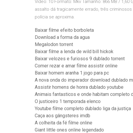
Vídeo: 10 Formato: Mkv Tamanho: 866 MB / 1,60
assalto dá tragicamente errado, três crimino
polícia se aproxima.
Baixar filme efeito borboleta
Download a forma da agua
Megalodon torrent
Baixar filme a lenda de wild bill hickok
Baixar velozes e furiosos 9 dublado torrent
Comer rezar e amar filme assistir online
Baixar homem aranha 1 jogo para pc
A nova onda do imperador download dublado 
Assistir homens de honra dublado youtube
Animais fantasticos e onde habitam completo 
O justiceiro 1 temporada elenco
Youtube filme completo dublado liga da justiça
Caça aos gângsteres imdb
A colheita da fé filme online
Giant little ones online legendado