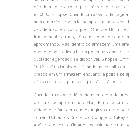
cão de ataque vicioso que fará com que os fugit
e 1080p. Sinopse: Quando um assalto dá tragica
num armazém, com a lei se aproximando. Mas, 
cão de ataque vicioso que … Sinopse: No Filme A
tragicamente errado, três criminosos de carrei
aproximando. Mas, dentro do armazém, uma ame
com que os fugitivos lutem por suas vidas. baix
dublado/legendado se disponivel. Sinopse: Enfim
1080p / 720p Dublado – Quando um assalto dá t
presos em um armazém enquanto a polícia se apr
cão violento e implacável, que irá caçá-los sem 
Quando um assalto dá tragicamente errado, trê
com a lei se aproximando. Mas, dentro do arm
vicioso que fará com que os fugitivos lutem por s
Torrent Dublado & Dual Áudio Completo BluRay 7
Após presenciar e filmar o assassinato de um jove