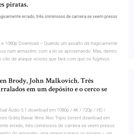
es piratas.
agicamente errado, três criminosos de carreira se veem presos
20p e 1080p Download – Quando um assalto dá tragicamente
esos num armazém, com a lei se aproximando. Mas, dentro
ão de ataque vicioso que fará com que os fugitivos
ien Brody, John Malkovich. Três
rralados em um depósito e o cerco se
/ Dual Áudio 5.1 download em 1080p / 4K / 720p / HD /
mes Grátis Baixar filme Alvo Triplo torrent download em
ente errado, três criminosos de carreira se veem presos
dentro do armazém, uma ameaça maior os espera – um