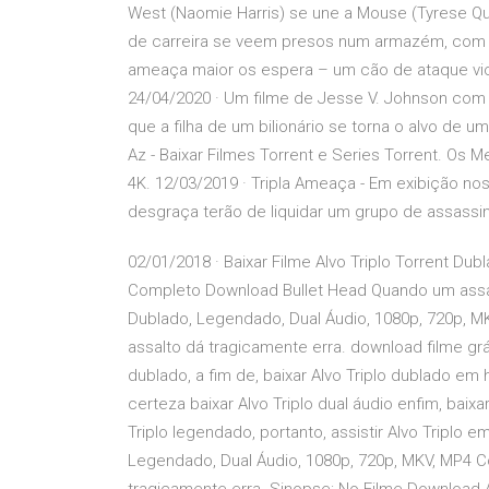
West (Naomie Harris) se une a Mouse (Tyrese Qu
de carreira se veem presos num armazém, com 
ameaça maior os espera – um cão de ataque vici
24/04/2020 · Um filme de Jesse V. Johnson com T
que a filha de um bilionário se torna o alvo de 
Az - Baixar Filmes Torrent e Series Torrent. Os
4K. 12/03/2019 · Tripla Ameaça - Em exibição n
desgraça terão de liquidar um grupo de assassi
02/01/2018 · Baixar Filme Alvo Triplo Torrent Du
Completo Download Bullet Head Quando um assalto
Dublado, Legendado, Dual Áudio, 1080p, 720p, 
assalto dá tragicamente erra. download filme grát
dublado, a fim de, baixar Alvo Triplo dublado em
certeza baixar Alvo Triplo dual áudio enfim, baix
Triplo legendado, portanto, assistir Alvo Triplo e
Legendado, Dual Áudio, 1080p, 720p, MKV, MP4 