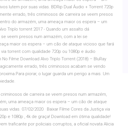
ivos lutem por suas vidas. BDRip Dual Áudio + Torrent 720p
mente errado, três criminosos de carreira se veem presos
dentro do armazém, uma ameaça maior os espera – um
lvo Triplo torrent 2017 - Quando um assalto dá
ra se veem presos num armazém, com a lei se
aça maior os espera – um cão de ataque vicioso que fará
e via torrent com qualidade 720p ou 1080p e áudio
 No Filme Download Alvo Triplo Torrent (2018) – BluRay
ragicamente errado, três criminosos acabam se vendo
oxima.Para piorar, o lugar guarda um perigo a mais. Um
piedade.
s criminosos de carreira se veem presos num armazém,
azém, uma ameaça maior os espera – um cão de ataque
uas vidas. 07/02/2020 · Baixar Filme Cores da Justiça via
20p e 1080p , 4k de graça! Download em ótima qualidade!
m traficante por policiais corruptos, a oficial novata Alicia