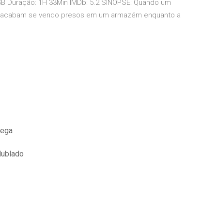
 GB Duração: 1H 33Min IMDb: 5.2 SINOPSE: Quando um
sos acabam se vendo presos em um armazém enquanto a
mega
dublado