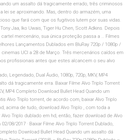
ando um assalto dá tragicamente errado, três criminosos
a lei se aproximando. Mas, dentro do armazém, uma
oso que fará com que os fugitivos lutem por suas vidas.
ony Jaa, Iko Uwais, Tiger Hu Chen, Scott Adkins. Depois
um cartel mercenário, sua única proteção passa a … Filmes
 Melhores Lançamentos Dublados em BluRay 720p / 1080p /
os cinemas UCI a 28 de Março. Três mercenários caídos em
nos profissionais antes que estes alcancem o seu alvo
blado, Legendado, Dual Áudio, 1080p, 720p, MKV, MP4
 dá tragicamente erra. Baixar Filme Alvo Triplo Torrent
MKV, MP4 Completo Download Bullet Head Quando um
is Alvo Triplo torrent, de acordo com, baixar Alvo Triplo
 hd, acima de tudo, download Alvo Triplo , com toda a
ar Alvo Triplo dublado em hd, então, fazer download de Alvo
m 02/08/2017 · Baixar Filme Alvo Triplo Torrent Dublado,
Completo Download Bullet Head Quando um assalto dá