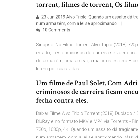
torrent, filmes de torrent, Os film
23 Jun 2019 Alvo Triplo. Quando um assalto dá tr
num armazém, com a lei se aproximando.
10 Comments
Sinopse: No Filme Torrent Alvo Triplo (2018) 7
errado, três criminosos de carreira se veem pr
do armazém, uma ameaça maior os espera – um c
lutem por suas vidas.
Um filme de Paul Solet. Com Adr
criminosos de carreira ficam encu
fecha contra eles.
Baixar Filme Alvo Triplo Torrent (2018) Dublado 
BluRay e no formato MKV e MP4 via Torrents - Fil
720p, 1080p, 4K. Quando um assalto dá tragicam
num armazém, com a lei se aproximando. Mas, 