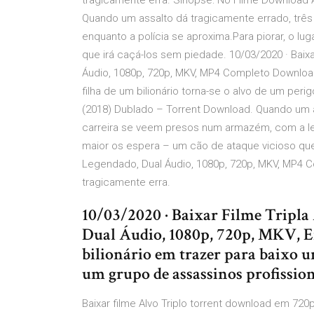
tragicamente erra. Sinopse: No Filme Download A
Quando um assalto dá tragicamente errado, tr
enquanto a polícia se aproxima.Para piorar, o lu
que irá caçá-los sem piedade. 10/03/2020 · Baix
Áudio, 1080p, 720p, MKV, MP4 Completo Download T
filha de um bilionário torna-se o alvo de um perig
(2018) Dublado – Torrent Download. Quando um a
carreira se veem presos num armazém, com a l
maior os espera – um cão de ataque vicioso que …
Legendado, Dual Áudio, 1080p, 720p, MKV, MP4 
tragicamente erra.
10/03/2020 · Baixar Filme Tripl
Dual Áudio, 1080p, 720p, MKV, E
bilionário em trazer para baixo u
um grupo de assassinos profissio
Baixar filme Alvo Triplo torrent download em 72