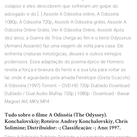
colapso e eles descobrem que sofreram um golpe do
advogado e do […] Assistir A Odisséia online, A Odisséia
1080p, A Odisséia 720p, Assistir A Odisséia grátis, Assistir A
Odisséia Online Grátis, Ver A Odisséia Online, Assistir Após
dez anos, a Guerra de Tróia chega ao fim e o herói Odysseus
(Armand Assante) faz uma viagem de volta para casa. Ele
enfrenta criaturas mitológicas, deuses e outros inimigos
poderosos. Essa adaptação do poema épico de Homero
revela a força e bravura do herói e a sua luta para voltar ao
lar, onde é aguardado pela amada Penélope (Greta Scacchi).
A Odisséia (1997) Torrent – DVD-HD 720p Dublado Download
Dublado / Dual Áudio BluRay 720p | 1080p - Download - Baixar
Magnet AVI, MKV, MP4
Tudo sobre o filme A Odisséia (The Odyssey).
Konchalovskiy; Roteiro: Andrey Konchalovskiy, Chris
Solimine; Distribuidor: -; Classificação: -; Ano: 1997.