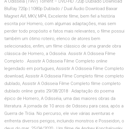
A Odisséia (1997) Torrent – DVD-HD 720p Dublado Download
BluRay 720p | 1080p Dublado / Dual Áudio Download Baixar
Magnet AVI, MKV, MP4, Excelente filme, bem fiel a história
escrita por Homero, com algumas adaptações, mas sem
perder todo propósito e fatos mais relevantes, o filme possui
também um ótimo roteiro, elenco de atores bem
selecionados, enfim, um filme clássico de uma grande obra
clássica de Homero, a Odisséia. Assistir A Odisseia Filme
Completo . Assistir A Odisseia Filme Completo online
legendado em portugues, Assistir A Odisseia Filme Completo
download, Assistir A Odisseia Filme Completo filme completo
dublado, Assistir A Odisseia Filme Completo filme completo
dublado online gratis 29/08/2018 · Adaptação do poema
épico de Homero, A Odisséia, uma das maiores obras da
literatura. A jornada de 10 anos de Odisseu para casa, após a
Guerra de Tróia. No percurso, ele vive várias aventuras e
enfrenta diversos perigos, incluindo monstros e Posseidon, o
deus do mar. 25/04/2020 · Um filme de Andrey Konchalovsky