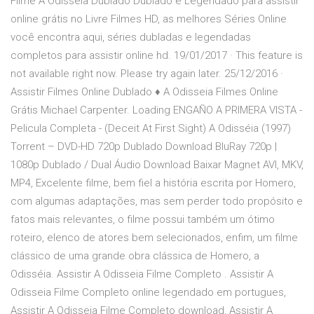
Filme A Odisséia Dublado Dublado e Legendado para assistir
online grátis no Livre Filmes HD, as melhores Séries Online
você encontra aqui, séries dubladas e legendadas
completos para assistir online hd. 19/01/2017 · This feature is
not available right now. Please try again later. 25/12/2016 ·
Assistir Filmes Online Dublado ♦ A Odisseia Filmes Online
Grátis Michael Carpenter. Loading ENGAÑO A PRIMERA VISTA -
Pelicula Completa - (Deceit At First Sight) A Odisséia (1997)
Torrent – DVD-HD 720p Dublado Download BluRay 720p |
1080p Dublado / Dual Áudio Download Baixar Magnet AVI, MKV,
MP4, Excelente filme, bem fiel a história escrita por Homero,
com algumas adaptações, mas sem perder todo propósito e
fatos mais relevantes, o filme possui também um ótimo
roteiro, elenco de atores bem selecionados, enfim, um filme
clássico de uma grande obra clássica de Homero, a
Odisséia. Assistir A Odisseia Filme Completo . Assistir A
Odisseia Filme Completo online legendado em portugues,
Assistir A Odisseia Filme Completo download, Assistir A