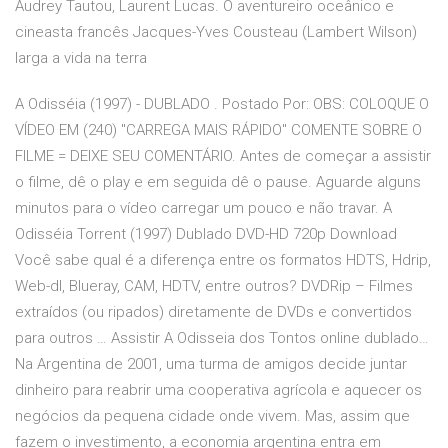
Audrey Tautou, Laurent Lucas. O aventureiro oceânico e
cineasta francês Jacques-Yves Cousteau (Lambert Wilson)
larga a vida na terra
A Odisséia (1997) - DUBLADO . Postado Por: OBS: COLOQUE O
VÍDEO EM (240) "CARREGA MAIS RÁPIDO" COMENTE SOBRE O
FILME = DEIXE SEU COMENTÁRIO. Antes de começar a assistir
o filme, dê o play e em seguida dê o pause. Aguarde alguns
minutos para o vídeo carregar um pouco e não travar. A
Odisséia Torrent (1997) Dublado DVD-HD 720p Download
Você sabe qual é a diferença entre os formatos HDTS, Hdrip,
Web-dl, Blueray, CAM, HDTV, entre outros? DVDRip – Filmes
extraídos (ou ripados) diretamente de DVDs e convertidos
para outros … Assistir A Odisseia dos Tontos online dublado…
Na Argentina de 2001, uma turma de amigos decide juntar
dinheiro para reabrir uma cooperativa agrícola e aquecer os
negócios da pequena cidade onde vivem. Mas, assim que
fazem o investimento, a economia argentina entra em