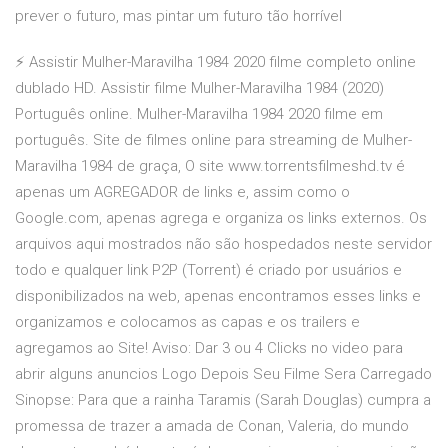
prever o futuro, mas pintar um futuro tão horrível
⚡ Assistir Mulher-Maravilha 1984 2020 filme completo online
dublado HD. Assistir filme Mulher-Maravilha 1984 (2020)
Português online. Mulher-Maravilha 1984 2020 filme em
português. Site de filmes online para streaming de Mulher-
Maravilha 1984 de graça, O site www.torrentsfilmeshd.tv é
apenas um AGREGADOR de links e, assim como o
Google.com, apenas agrega e organiza os links externos. Os
arquivos aqui mostrados não são hospedados neste servidor
todo e qualquer link P2P (Torrent) é criado por usuários e
disponibilizados na web, apenas encontramos esses links e
organizamos e colocamos as capas e os trailers e
agregamos ao Site! Aviso: Dar 3 ou 4 Clicks no video para
abrir alguns anuncios Logo Depois Seu Filme Sera Carregado
Sinopse: Para que a rainha Taramis (Sarah Douglas) cumpra a
promessa de trazer a amada de Conan, Valeria, do mundo