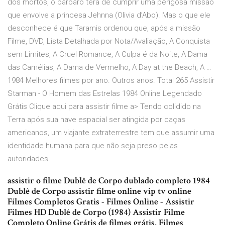
dos mortos, o bárbaro terá de cumprir uma perigosa missão
que envolve a princesa Jehnna (Olivia d’Abo). Mas o que ele
desconhece é que Taramis ordenou que, após a missão
Filme, DVD, Lista Detalhada por Nota/Avaliação, A Conquista
sem Limites, A Cruel Romance, A Culpa é da Noite, A Dama
das Camélias, A Dama de Vermelho, A Day at the Beach, A …
1984 Melhores filmes por ano. Outros anos. Total 265 Assistir
Starman - O Homem das Estrelas 1984 Online Legendado
Grátis Clique aqui para assistir filme a> Tendo colidido na
Terra após sua nave espacial ser atingida por caças
americanos, um viajante extraterrestre tem que assumir uma
identidade humana para que não seja preso pelas
autoridades.
assistir o filme Dublê de Corpo dublado completo 1984
Dublê de Corpo assistir filme online vip tv online
Filmes Completos Gratis - Filmes Online - Assistir
Filmes HD Dublê de Corpo (1984) Assistir Filme
Completo Online Grátis de filmes grátis, Filmes