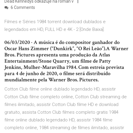
Dead Kennedys odkazuje na román v
6 Comments
Filmes e Séries 1984 torrent download dublados e
legendados em HD, FULL HD e 4K - 2 [Onde Baixa].
06/03/2020 · A música é do compositor ganhador do
Oscar Hans Zimmer (“Dunkirk”, “O Rei Leão”).A Warner
Bros. Pictures apresenta uma produção da Atlas
Entertainment/Stone Quarry, um filme de Patty
Jenkins, Mulher-Maravilha 1984. Com estreia prevista
para 4 de junho de 2020, o filme será distribuído
mundialmente pela Warner Bros. Pictures.
Cotton Club filme online dublado legendado HD, assistir
Cotton Club filme completo online, Cotton Club streaming de
filmes ilimitado, assistir Cotton Club filme HD e download
gratuito, assista Cotton Club filmes completo gratis 1984
filme online dublado legendado HD, assistir 1984 filme
completo online, 1984 streaming de filmes ilimitado, assistir