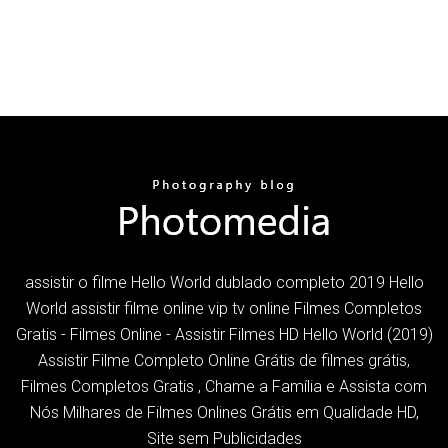
assistir o filme Hello World dublado completo 2019 Hello
World assistir filme online vip tv online Filmes Completos
Gratis - Filmes Online - Assistir Filmes HD Hello World (2019)
Assistir Filme Completo Online Grátis de filmes grátis,
Filmes Completos Gratis , Chame a Família e Assista com
Nós Milhares de Filmes Onlines Grátis em Qualidade HD,
Site sem Publicidades